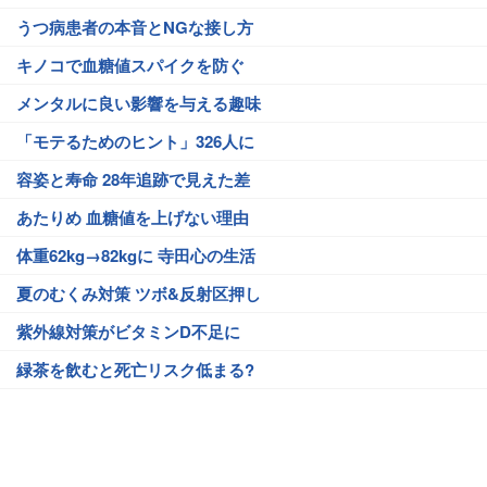
うつ病患者の本音とNGな接し方
キノコで血糖値スパイクを防ぐ
メンタルに良い影響を与える趣味
「モテるためのヒント」326人に
容姿と寿命 28年追跡で見えた差
あたりめ 血糖値を上げない理由
体重62kg→82kgに 寺田心の生活
夏のむくみ対策 ツボ&反射区押し
紫外線対策がビタミンD不足に
緑茶を飲むと死亡リスク低まる?