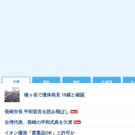
主要
国内
海外
IT 経済
ス
槍ヶ岳で遺体発見 19歳と確認
長崎市長 平和宣言を読み飛ばし
台湾代表、長崎の平和式典を欠席
イオン爆発「貴重品OK」と許可か