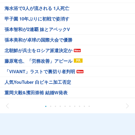
海水浴で3人が流される 1人死亡
甲子園 10年ぶりに初戦で姿消す
張本智和が2連覇 妹とアベックV
張本美和が卓球の国際大会で優勝
北朝鮮が兵士をロシア派遣決定か
藤原竜也、「労務改善」アピール
「VIVANT」ラストで裏切り者判明
人気YouTuber 白ビキニ加工否定
重岡大毅&濱田崇裕 結婚W発表