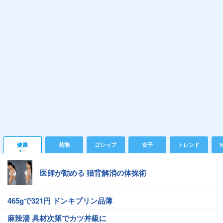
健康
芸能
ゴシップ
女子
トレンド
Y
医師が勧める 猫背解消の体操術
465gで321円 ドンキプリン品薄
麻辣湯 具材次第でカツ丼級に