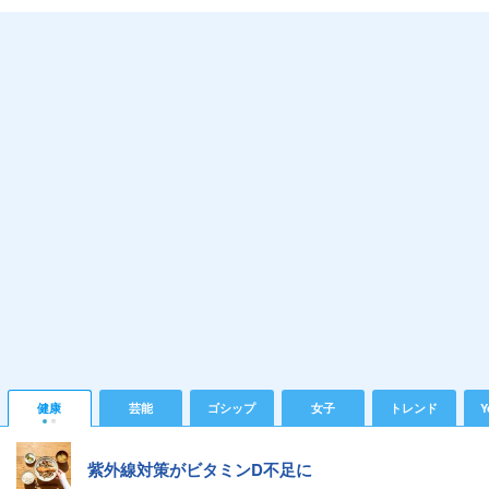
健康
芸能
ゴシップ
女子
トレンド
Y
紫外線対策がビタミンD不足に