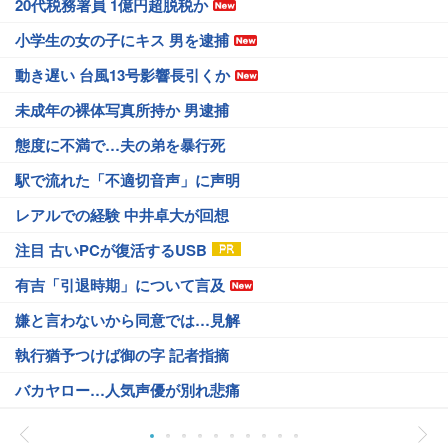
20代税務署員 1億円超脱税か
小学生の女の子にキス 男を逮捕
動き遅い 台風13号影響長引くか
未成年の裸体写真所持か 男逮捕
態度に不満で…夫の弟を暴行死
駅で流れた「不適切音声」に声明
レアルでの経験 中井卓大が回想
注目 古いPCが復活するUSB
有吉「引退時期」について言及
嫌と言わないから同意では…見解
執行猶予つけば御の字 記者指摘
バカヤロー…人気声優が別れ悲痛