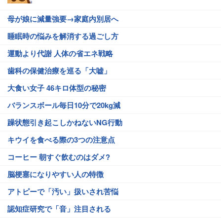
母が娘に減量強要→家庭内別居へ
睡眠時の悩みを解消する過ごし方
運動より代謝 人体の省エネ戦略
歯科の保健治療を巡る「大嘘」
大食い女子 46キロ体型の秘密
バランスボール毎日10分で20kg減
躁状態引き起こしかねないNG行動
キウイを食べる際の3つの注意点
コーヒー 朝すぐ飲むのはダメ?
脳梗塞になりやすい人の特徴
アトピーで「汚い」扱いされ苦悩
認知症研究で「音」注目される