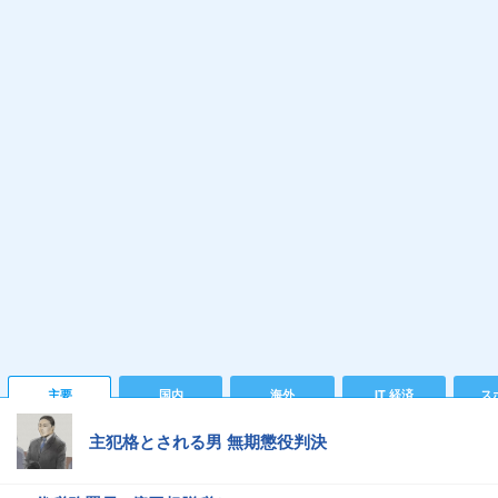
主要
国内
海外
IT 経済
ス
主犯格とされる男 無期懲役判決