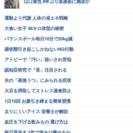
山口達也 8年ぶり楽器姿に感涙か
運動より代謝 人体の省エネ戦略
大食い女子 46キロ体型の秘密
バランスボール毎日10分で20kg減
躁状態引き起こしかねないNG行動
アトピーで「汚い」扱いされ苦悩
認知症研究で「音」注目される
夫の「産後うつ」にみられる症状
大豆を摂取してストレス過食防止
1日10回 お腹引き締まる簡単習慣
太りにくいアイス 栄養士が解説
血圧を下げる飲みもの 選び方は
毎日早歩き 1年で何キロ痩せるか