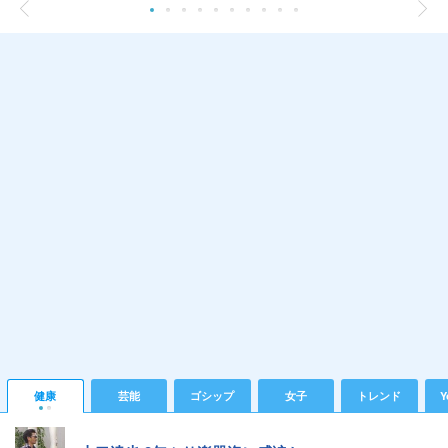
健康
芸能
ゴシップ
女子
トレンド
Y