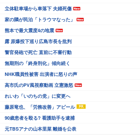
立体駐車場から車落下 夫婦死傷
家の隣が民泊「トラウマなった」
熊本で最大震度4の地震
露 原爆投下巡り広島市長を批判
警官発砲で死亡 直前に不審行動
無期刑の「終身刑化」傾向続く
NHK職員性被害 出演者に怒りの声
高市氏のPV風視察動画 立憲激怒
れいわ「いのちの党」に変更へ
藤原竜也、「労務改善」アピール
90歳患者を殴る? 看護助手を逮捕
元TBSアナの山本里菜 離婚を公表