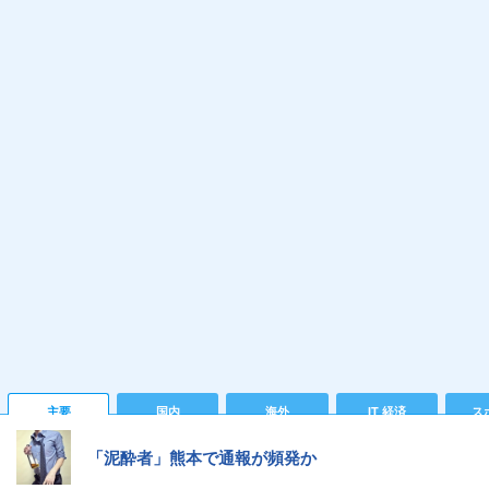
主要
国内
海外
IT 経済
ス
「泥酔者」熊本で通報が頻発か