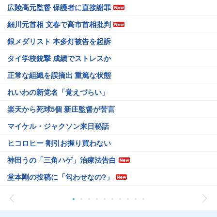
広陵高元監督 保護者に直接謝罪
細川元首相 文春で高市首相批判
銀メダリスト 本多灯被告を起訴
タイ学校銃撃 成績でストレスか
正常な組織を誤摘出 重篤な状態
れいわの新党名「覚えづらい」
楽天から死球5個 新庄監督が苦言
マイケル・ジャクソン来日秘話
ヒコロヒー 割引お握り買わない
神田うの「三角ハゲ」治療法告白
堂本剛の投稿に「匂わせなの?」