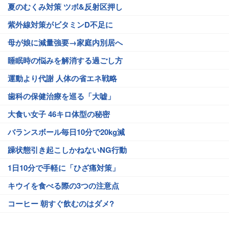
夏のむくみ対策 ツボ&反射区押し
紫外線対策がビタミンD不足に
母が娘に減量強要→家庭内別居へ
睡眠時の悩みを解消する過ごし方
運動より代謝 人体の省エネ戦略
歯科の保健治療を巡る「大嘘」
大食い女子 46キロ体型の秘密
バランスボール毎日10分で20kg減
躁状態引き起こしかねないNG行動
1日10分で手軽に「ひざ痛対策」
キウイを食べる際の3つの注意点
コーヒー 朝すぐ飲むのはダメ?