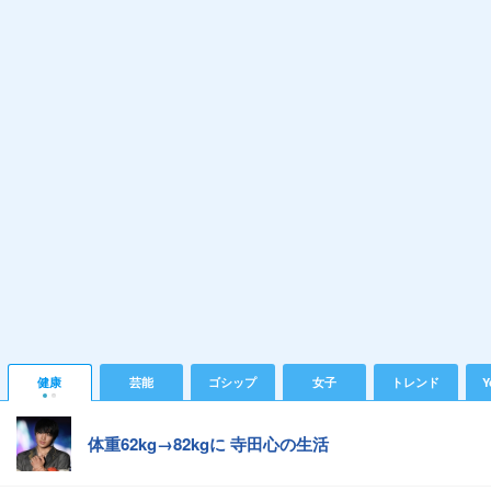
健康
芸能
ゴシップ
女子
トレンド
Y
体重62kg→82kgに 寺田心の生活