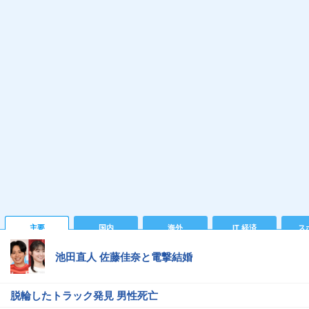
主要
国内
海外
IT 経済
ス
池田直人 佐藤佳奈と電撃結婚
脱輪したトラック発見 男性死亡