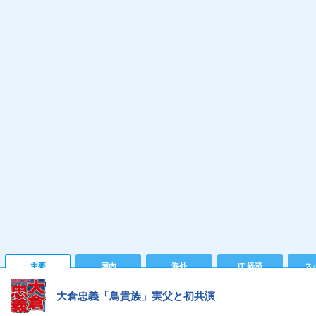
主要
国内
海外
IT 経済
ス
大倉忠義「鳥貴族」実父と初共演