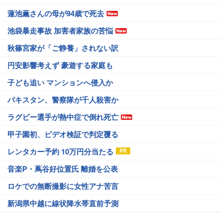
蓮池薫さんの母が94歳で死去
池袋暴走事故 加害者家族の苦悩
秋篠宮家が「ご静養」されない訳
円安影響考えず 豪遊する家庭も
子ども追い マンションへ侵入か
パキスタン、警察隊が千人殺害か
ラグビー選手が熱中症で倒れ死亡
甲子園初、ビデオ検証で判定覆る
レンタカー予約 10万円分当たる
音楽P・蔦谷好位置氏 離婚を公表
ロケでの無断撮影に女性アナ苦言
新潟県中越に線状降水帯直前予測