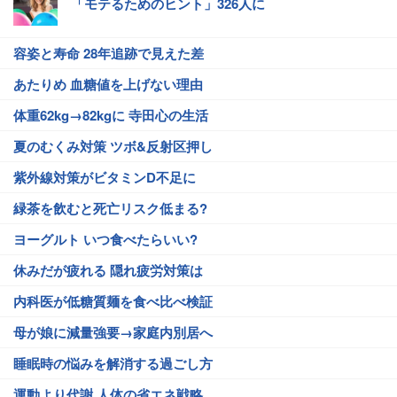
「モテるためのヒント」326人に
容姿と寿命 28年追跡で見えた差
あたりめ 血糖値を上げない理由
体重62kg→82kgに 寺田心の生活
夏のむくみ対策 ツボ&反射区押し
紫外線対策がビタミンD不足に
緑茶を飲むと死亡リスク低まる?
ヨーグルト いつ食べたらいい?
休みだが疲れる 隠れ疲労対策は
内科医が低糖質麺を食べ比べ検証
母が娘に減量強要→家庭内別居へ
睡眠時の悩みを解消する過ごし方
運動より代謝 人体の省エネ戦略