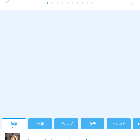
健康
芸能
ゴシップ
女子
トレンド
Y