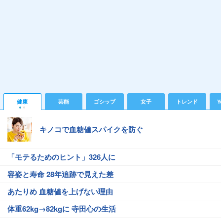
健康
芸能
ゴシップ
女子
トレンド
Y
キノコで血糖値スパイクを防ぐ
「モテるためのヒント」326人に
容姿と寿命 28年追跡で見えた差
あたりめ 血糖値を上げない理由
体重62kg→82kgに 寺田心の生活