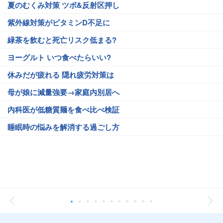
夏のむくみ対策 ツボ&反射区押し
紫外線対策がビタミンD不足に
緑茶を飲むと死亡リスク低まる?
ヨーグルト いつ食べたらいい?
休みだが疲れる 隠れ疲労対策は
母が娘に減量強要→家庭内別居へ
内科医が低糖質麺を食べ比べ検証
睡眠時の悩みを解消する過ごし方