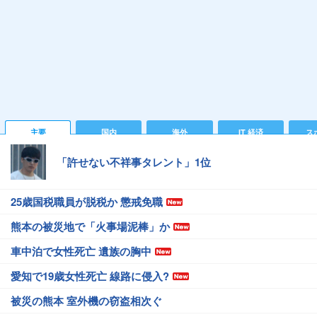
主要
国内
海外
IT 経済
ス
「許せない不祥事タレント」1位
25歳国税職員が脱税か 懲戒免職
熊本の被災地で「火事場泥棒」か
車中泊で女性死亡 遺族の胸中
愛知で19歳女性死亡 線路に侵入?
被災の熊本 室外機の窃盗相次ぐ