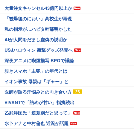
大量注文キャンセル43億円以上か
「被爆後のにおい」高校生が再現
私の指示が…ハビタ幹部明かした
AIが人間をだまし虚偽の説明か
USJハロウィン 衝撃グッズ発売へ
深夜アニメに喫煙描写 BPOで議論
歩きスマホ「主犯」の年代とは
イオン事故 母親は「ギャー」と
医師が語る汗悩みとの向き合い方
VIVANTで「詰めが甘い」指摘続出
乙武洋匡氏「逆差別だと思って」
水卜アナと中村倫也 近況が話題