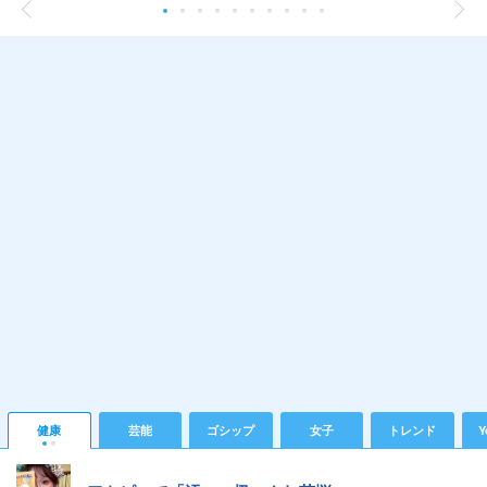
健康
芸能
ゴシップ
女子
トレンド
Y