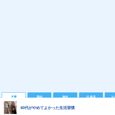
主要
国内
海外
IT 経済
ス
60代がやめてよかった生活習慣