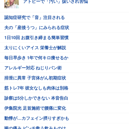
アトピーで「汚い」扱いされ苦悩
認知症研究で「音」注目される
夫の「産後うつ」にみられる症状
1日10回 お腹引き締まる簡単習慣
太りにくいアイス 栄養士が解説
毎日早歩き 1年で何キロ痩せるか
アレルギー対応 ねじりパン術
排泄に異常 子宮体がん初期症状
筋トレ7年 彼女なしも肉体は別格
診察は5分しかできない 本音告白
伊集院光 足首施術で腰痛に変化
動悸が…カフェイン摂りすぎかも
喉の痛み ピンチ救う飲みものは