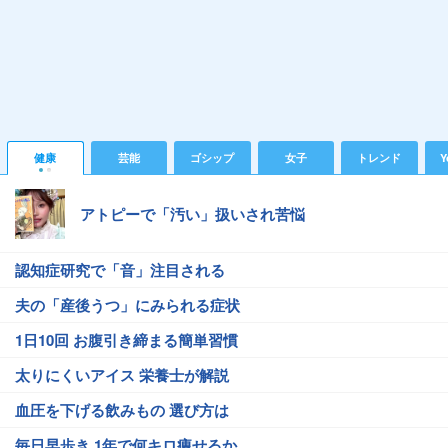
健康
芸能
ゴシップ
女子
トレンド
Y
アトピーで「汚い」扱いされ苦悩
認知症研究で「音」注目される
夫の「産後うつ」にみられる症状
1日10回 お腹引き締まる簡単習慣
太りにくいアイス 栄養士が解説
血圧を下げる飲みもの 選び方は
毎日早歩き 1年で何キロ痩せるか