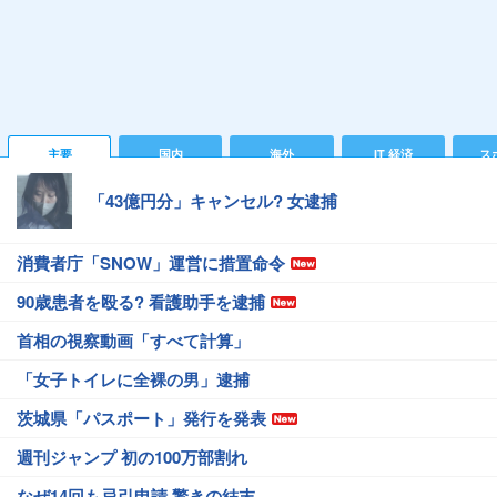
主要
国内
海外
IT 経済
ス
「43億円分」キャンセル? 女逮捕
消費者庁「SNOW」運営に措置命令
90歳患者を殴る? 看護助手を逮捕
首相の視察動画「すべて計算」
「女子トイレに全裸の男」逮捕
茨城県「パスポート」発行を発表
週刊ジャンプ 初の100万部割れ
なぜ14回も忌引申請 驚きの結末