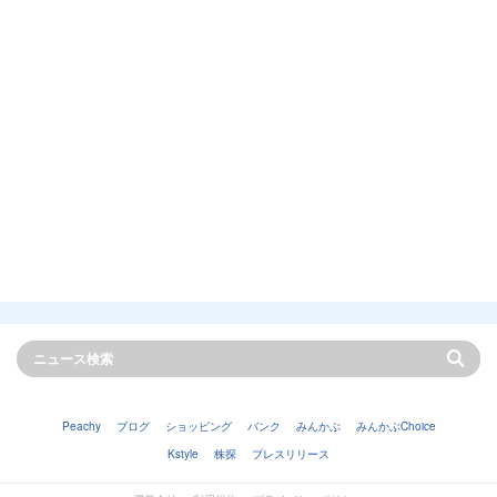
Peachy
ブログ
ショッピング
バンク
みんかぶ
みんかぶChoice
Kstyle
株探
プレスリリース