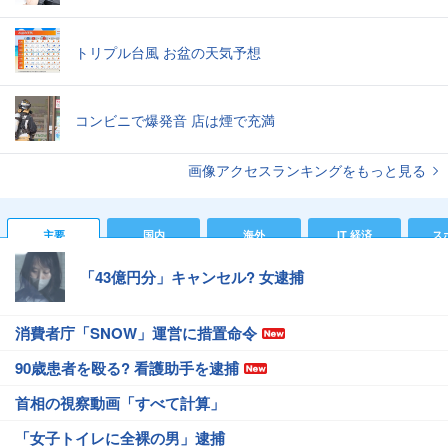
トリプル台風 お盆の天気予想
コンビニで爆発音 店は煙で充満
画像アクセスランキングをもっと見る
主要
国内
海外
IT 経済
ス
「43億円分」キャンセル? 女逮捕
消費者庁「SNOW」運営に措置命令
90歳患者を殴る? 看護助手を逮捕
首相の視察動画「すべて計算」
「女子トイレに全裸の男」逮捕