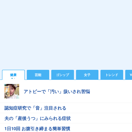
健康
芸能
ゴシップ
女子
トレンド
Y
アトピーで「汚い」扱いされ苦悩
認知症研究で「音」注目される
夫の「産後うつ」にみられる症状
1日10回 お腹引き締まる簡単習慣