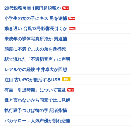
20代税務署員 1億円超脱税か
小学生の女の子にキス 男を逮捕
動き遅い 台風13号影響長引くか
未成年の裸体写真所持か 男逮捕
態度に不満で…夫の弟を暴行死
駅で流れた「不適切音声」に声明
レアルでの経験 中井卓大が回想
注目 古いPCが復活するUSB
有吉「引退時期」について言及
嫌と言わないから同意では…見解
執行猶予つけば御の字 記者指摘
バカヤロー…人気声優が別れ悲痛