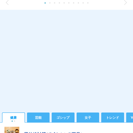
健康
芸能
ゴシップ
女子
トレンド
Y