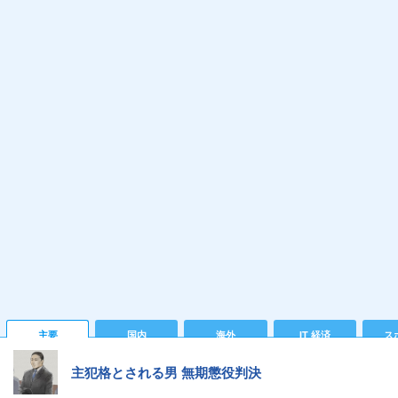
主要
国内
海外
IT 経済
ス
主犯格とされる男 無期懲役判決