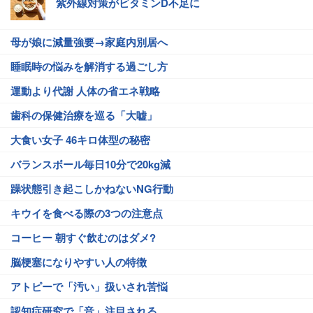
紫外線対策がビタミンD不足に
母が娘に減量強要→家庭内別居へ
睡眠時の悩みを解消する過ごし方
運動より代謝 人体の省エネ戦略
歯科の保健治療を巡る「大嘘」
大食い女子 46キロ体型の秘密
バランスボール毎日10分で20kg減
躁状態引き起こしかねないNG行動
キウイを食べる際の3つの注意点
コーヒー 朝すぐ飲むのはダメ?
脳梗塞になりやすい人の特徴
アトピーで「汚い」扱いされ苦悩
認知症研究で「音」注目される