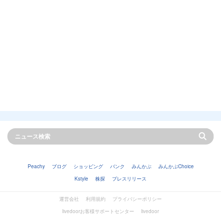
Peachy
ブログ
ショッピング
バンク
みんかぶ
みんかぶChoice
Kstyle
株探
プレスリリース
運営会社
利用規約
プライバシーポリシー
livedoorお客様サポートセンター
livedoor