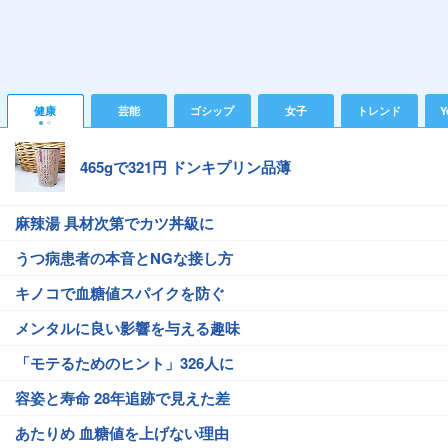
健康
芸能
ゴシップ
女子
トレンド
Y
465gで321円 ドンキプリン品薄
麻辣湯 具材次第でカツ丼級に
うつ病患者の本音とNGな接し方
キノコで血糖値スパイクを防ぐ
メンタルに良い影響を与える趣味
「モテるためのヒント」326人に
容姿と寿命 28年追跡で見えた差
あたりめ 血糖値を上げない理由