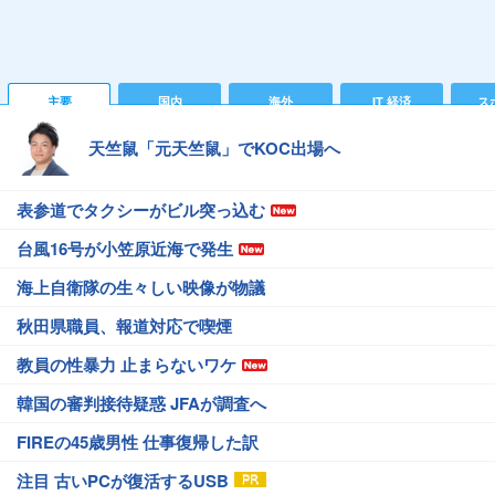
主要
国内
海外
IT 経済
ス
天竺鼠「元天竺鼠」でKOC出場へ
表参道でタクシーがビル突っ込む
台風16号が小笠原近海で発生
海上自衛隊の生々しい映像が物議
秋田県職員、報道対応で喫煙
教員の性暴力 止まらないワケ
韓国の審判接待疑惑 JFAが調査へ
FIREの45歳男性 仕事復帰した訳
注目 古いPCが復活するUSB