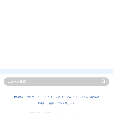
Peachy
ブログ
ショッピング
バンク
みんかぶ
みんかぶChoice
Kstyle
株探
プレスリリース