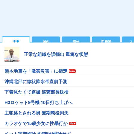
主要
国内
海外
IT 経済
ス
正常な組織を誤摘出 重篤な状態
熊本地震を「激甚災害」に指定
沖縄北部に線状降水帯直前予測
下着見たくて盗撮 巡査部長送検
H3ロケット9号機 10日打ち上げへ
主犯格とされる男 無期懲役判決
カラオケで15歳少女に性暴行か
ペット定期検診 約6割が受診せず