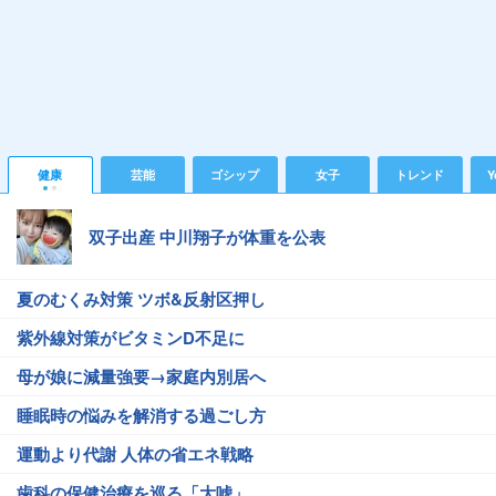
健康
芸能
ゴシップ
女子
トレンド
Y
双子出産 中川翔子が体重を公表
夏のむくみ対策 ツボ&反射区押し
紫外線対策がビタミンD不足に
母が娘に減量強要→家庭内別居へ
睡眠時の悩みを解消する過ごし方
運動より代謝 人体の省エネ戦略
歯科の保健治療を巡る「大嘘」