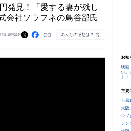
万円発見！「愛する妻が残し
式会社ソラフネの鳥谷部氏
みんなの感想は？
月4日 19時21分
お知
映画
い。
ト！
主要
台風
大阪
ウソ
レン