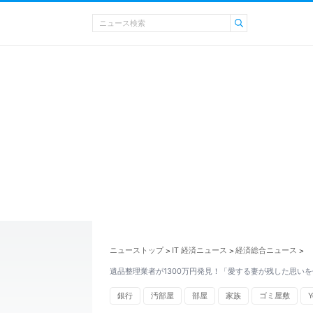
ニューストップ
IT 経済ニュース
経済総合ニュース
>
>
>
遺品整理業者が1300万円発見！「愛する妻が残した思いを
銀行
汚部屋
部屋
家族
ゴミ屋敷
Y
山形県