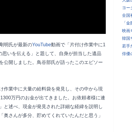
大阪
ヨー
全国
「金
映画
韓国
剛明氏が最新の
YouTube
動画で「片付け作業中に1
若手
妻の思いを伝える」と題して、自身が担当した遺品
俳優
を公開しました。鳥谷部氏が語ったこのエピソー
け作業中に大量の給料袋を発見し、その中から現
「1300万円のお金が出てきました。お依頼者様に連
」と述べ、現金が発見された詳細な経緯を説明し
「奥さんが多分、貯めてくれていたんだと思う」