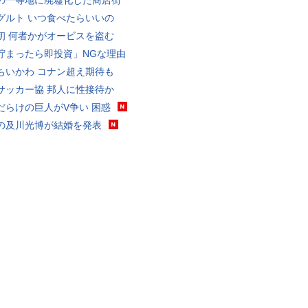
の一等地に廃墟化した商店街
グルト いつ食べたらいいの
初 何者かがオービスを盗む
貯まったら即投資」NGな理由
ちいかわ コナン超え期待も
サッカー協 邦人に性接待か
だらけの巨人がV争い 困惑
の及川光博が結婚を発表