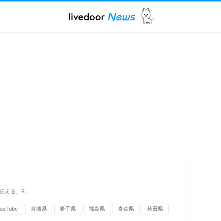
伝える」R…
ouTube
宮城県
岩手県
福島県
青森県
秋田県