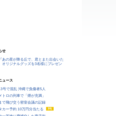
らせ
『あの星が降る丘で、君とまた出会いた
』オリジナルグッズを3名様にプレゼン
ニュース
13号で混乱 沖縄で負傷者5人
メトロの列車で「煙が充満」
まで飛び交う密室会議の記録
タカー予約 10万円分当たる