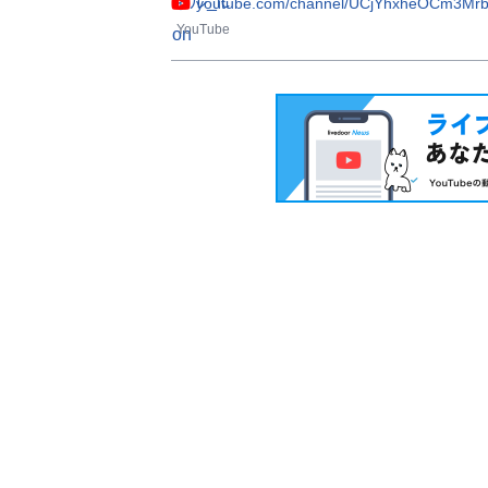
youtube.com/channel/UCjYhxheOCm3Mr
YouTube