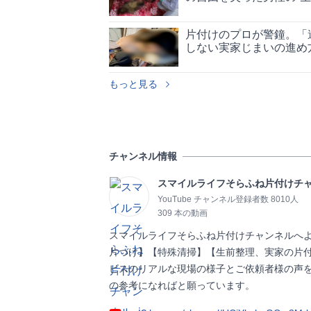
片付けのプロが警鐘。「
しない実家じまいの進め
もっと見る
チャンネル情報
スマイルライフそらふね片付けチ
YouTube チャンネル登録者数 8010人
309 本の動画
スマイルライフそらふね片付けチャンネルへ
片づけ】【特殊清掃】【生前整理、実家の片
ビスのリアルな現場の様子とご依頼者様の声
の参考になればと願っています。                