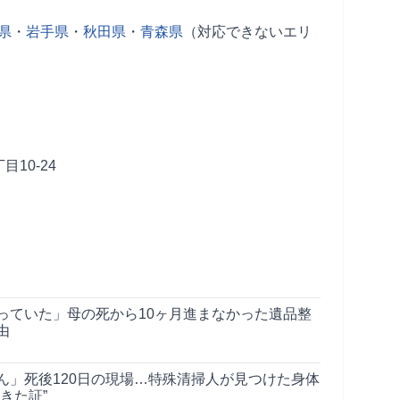
県
・
岩手県
・
秋田県
・
青森県
（対応できないエリ
10-24
っていた」母の死から10ヶ月進まなかった遺品整
由
ん」死後120日の現場…特殊清掃人が見つけた身体
きた証”