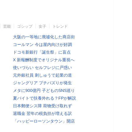
芸能
ゴシップ
女子
トレンド
大阪の一等地に廃墟化した商店街
コールマン 今は屋内向けが好調
ドコモ新銀行「誕生祭」に盲点
X 新報酬制度でオリジナル重視へ
使いづらい セルフレジに戸惑い
元外銀社員 刺しゅうで起業の道
ジャングリア プチバズりが発生
メタに900億円 子どものSNS巡り
夏バイトで扶養外れる？FPが解説
日本郵便シス障 荷物受け取れず
退職金 翌年の税負担が増える訳
「ハッピーローソンタウン」開店