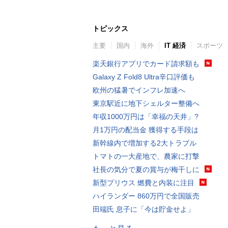
トピックス
主要
国内
海外
IT 経済
スポーツ
楽天銀行アプリでカード請求額も
Galaxy Z Fold8 Ultra辛口評価も
欧州の猛暑でインフレ加速へ
東京駅近に地下シェルター整備へ
年収1000万円は「幸福の天井」?
月1万円の配当金 獲得する手段は
新幹線内で増加する2大トラブル
トマトの一大産地で、農家に打撃
社長の気分で夏の賞与が梅干しに
新型プリウス 燃費と内装に注目
ハイランダー 860万円で全国販売
田端氏 息子に「今は貯金せよ」