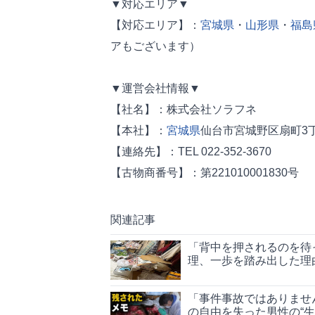
▼対応エリア▼
【対応エリア】：
宮城県
・
山形県
・
福島
アもございます）
▼運営会社情報▼
【社名】：株式会社ソラフネ
【本社】：
宮城県
仙台市宮城野区扇町3丁目
【連絡先】：TEL 022-352-3670
【古物商番号】：第221010001830号
関連記事
「背中を押されるのを待
理、一歩を踏み出した理
「事件事故ではありませ
の自由を失った男性の“生