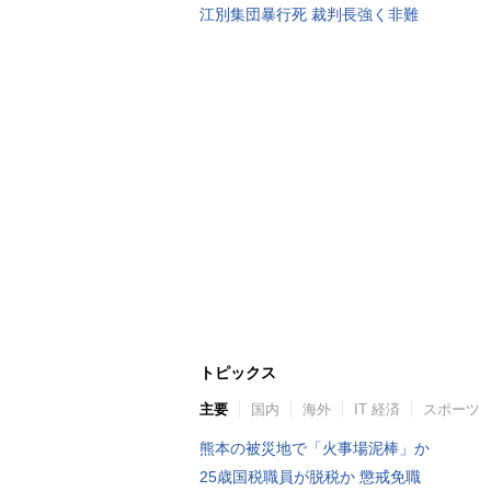
江別集団暴行死 裁判長強く非難
トピックス
主要
国内
海外
IT 経済
スポーツ
熊本の被災地で「火事場泥棒」か
25歳国税職員が脱税か 懲戒免職