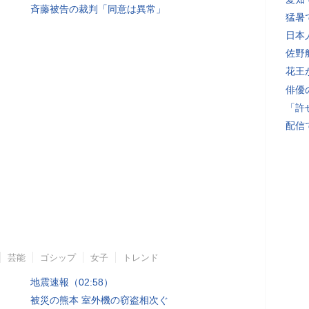
斉藤被告の裁判「同意は異常」
猛暑
日本
佐野
花王
俳優
「許
配信
芸能
ゴシップ
女子
トレンド
地震速報（02:58）
被災の熊本 室外機の窃盗相次ぐ