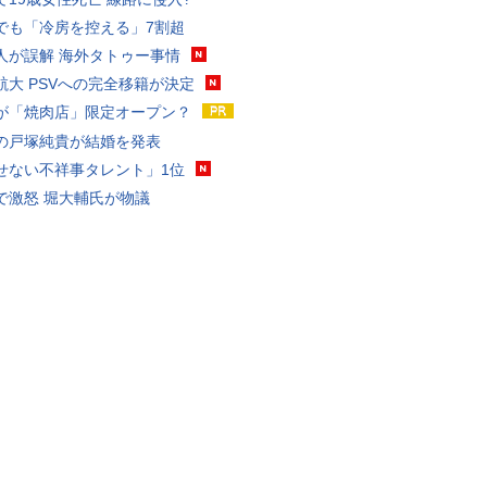
でも「冷房を控える」7割超
人が誤解 海外タトゥー事情
航大 PSVへの完全移籍が決定
が「焼肉店」限定オープン？
の戸塚純貴が結婚を発表
せない不祥事タレント」1位
で激怒 堀大輔氏が物議