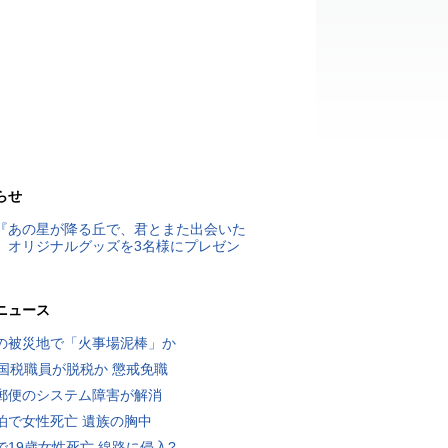
らせ
『あの星が降る丘で、君とまた出会いた
』オリジナルグッズを3名様にプレゼン
ニュース
の被災地で「火事場泥棒」か
歳国税職員が脱税か 懲戒免職
郵便のシステム障害が解消
泊で女性死亡 遺族の胸中
で19歳女性死亡 線路に侵入?