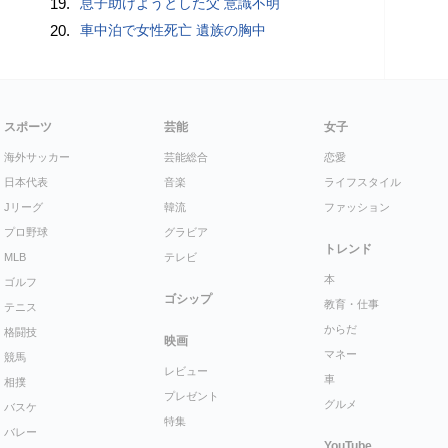
19.
息子助けようとした父 意識不明
20.
車中泊で女性死亡 遺族の胸中
スポーツ
芸能
女子
海外サッカー
芸能総合
恋愛
日本代表
音楽
ライフスタイル
Jリーグ
韓流
ファッション
プロ野球
グラビア
トレンド
MLB
テレビ
本
ゴルフ
ゴシップ
教育・仕事
テニス
からだ
格闘技
映画
マネー
競馬
レビュー
車
相撲
プレゼント
グルメ
バスケ
特集
バレー
YouTube