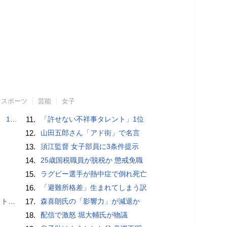
スポーツ
芸能
女子
で誘い出し
11.
「許せない不祥事タレント」1位
12.
山田五郎さん「アド街」で名言
13.
須江監督 女子部員に3条件提示
14.
25歳国税職員が脱税か 懲戒免職
15.
ラグビー選手が熱中症で倒れ死亡
16.
「避難所格差」生まれてしまう訳
岡山県警
17.
森喜朗氏の「影響力」が減退か
18.
配信で激怒 堀大輔氏が物議