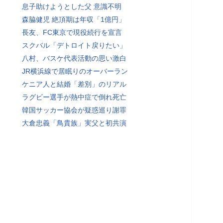
息子助けようとした父 意識不明
森脇健児 絶頂期は年収「1億円」
長友、FC東京で現役続行を宣言
スクバル「デトロイト戻りたい」
八村、バスケ代表活動の思い激白
JR横浜線で居眠りのオーバーラン
ケニア人と結婚「差別」のリアル
ラグビー選手が熱中症で倒れ死亡
韓国サッカー協会が疑惑巡り謝罪
大倉忠義「鳥貴族」実父と初共演