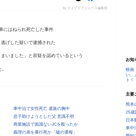
by ライブドアニュース編集部
車にはねられ死亡した事件
き逃げした疑いで逮捕された
しまいました」と容疑を認めているという
お知
た。
映画
い。
ト！
主要
熊本
車中泊で女性死亡 遺族の胸中
25
息子助けようとした父 意識不明
日本
商業施設で面識ないJCを殴ったか
車中
義理の弟を暴行死か「嘘の通報」
愛知