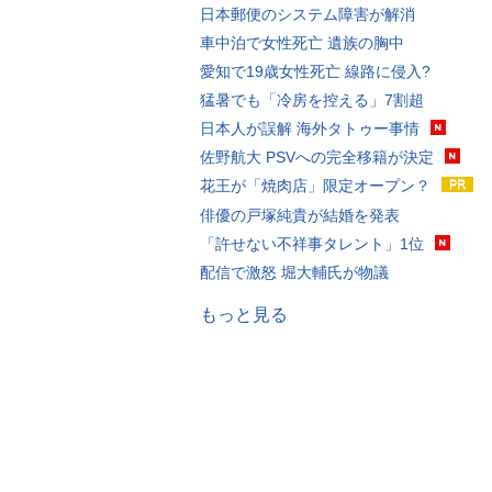
日本郵便のシステム障害が解消
車中泊で女性死亡 遺族の胸中
愛知で19歳女性死亡 線路に侵入?
猛暑でも「冷房を控える」7割超
日本人が誤解 海外タトゥー事情
佐野航大 PSVへの完全移籍が決定
花王が「焼肉店」限定オープン？
俳優の戸塚純貴が結婚を発表
「許せない不祥事タレント」1位
配信で激怒 堀大輔氏が物議
もっと見る