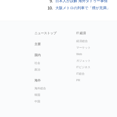
9.
日本人が誤解 海外タトゥー事情
10.
大阪メトロの列車で「煙が充満」
ニューストップ
IT 経済
経済総合
主要
マーケット
Web
国内
ガジェット
社会
ITビジネス
政治
IT総合
海外
PR
海外総合
韓国
中国