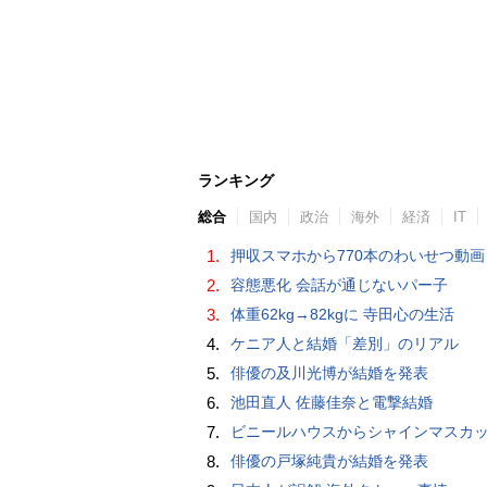
ランキング
総合
国内
政治
海外
経済
IT
1.
押収スマホから770本のわいせつ動画 15歳少女に酒と薬飲ませ性的暴行か 54歳男を再逮捕 「薬もありますよ」とSNS
2.
容態悪化 会話が通じないパー子
3.
体重62kg→82kgに 寺田心の生活
4.
ケニア人と結婚「差別」のリアル
5.
俳優の及川光博が結婚を発表
6.
池田直人 佐藤佳奈と電撃結婚
7.
ビニールハウスからシャインマスカット約200房を盗んだ疑い ネットで販売か 無職の男（42）逮捕 
8.
俳優の戸塚純貴が結婚を発表