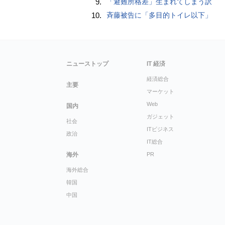
9.
「避難所格差」生まれてしまう訳
10.
斉藤被告に「多目的トイレ以下」
ニューストップ
IT 経済
経済総合
主要
マーケット
Web
国内
ガジェット
社会
ITビジネス
政治
IT総合
海外
PR
海外総合
韓国
中国