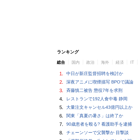
ランキング
総合
国内
政治
海外
経済
IT
1.
中日が新庄監督招聘を検討か
2.
深夜アニメに喫煙描写 BPOで議論
3.
斉藤慎二被告 懲役7年を求刑
4.
レストランで192人食中毒 静岡
5.
大量注文キャンセル43億円以上か
6.
関東「真夏の暑さ」は終了か
7.
90歳患者を殴る? 看護助手を逮捕
8.
チェーンソーで父襲撃か 目撃談