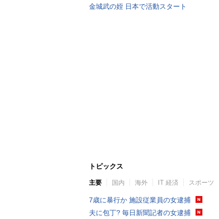
金城武の姪 日本で活動スタート
トピックス
主要
国内
海外
IT 経済
スポーツ
7歳に暴行か 施設従業員の女逮捕
夫に包丁? 毎日新聞記者の女逮捕