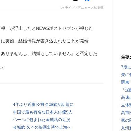
by ライブドアニュース編集部
報」が浮上したとNEWSポストセブンが報じた
目に突如、結婚情報が書き込まれたことが発端
もありませんし、結婚もしていません」と否定した
主要
た。
7歳
夫に
関東
「泥
高速
4年ぶり近影公開 金城武が話題に
立体
中国で最も有名な日本人俳優5人
高市
ベールに包まれた金城武の近況
家の
金城武 久々の映画出演で上海へ
九州