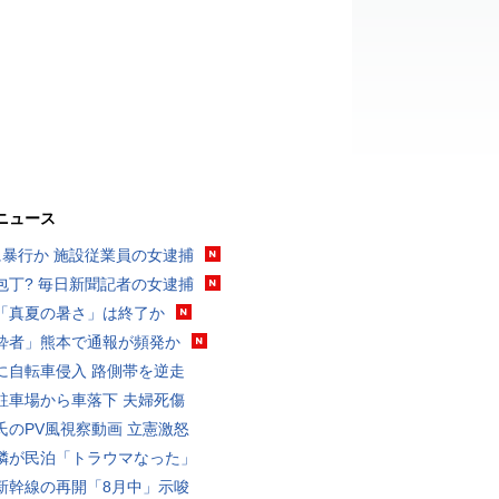
ニュース
に暴行か 施設従業員の女逮捕
包丁? 毎日新聞記者の女逮捕
「真夏の暑さ」は終了か
酔者」熊本で通報が頻発か
に自転車侵入 路側帯を逆走
駐車場から車落下 夫婦死傷
氏のPV風視察動画 立憲激怒
隣が民泊「トラウマなった」
新幹線の再開「8月中」示唆