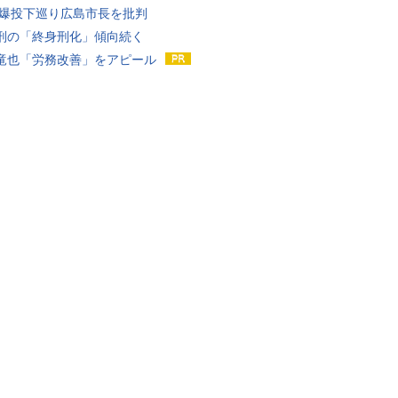
原爆投下巡り広島市長を批判
刑の「終身刑化」傾向続く
竜也「労務改善」をアピール