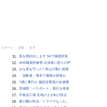
スポーツ
芸能
女子
11.
客を閉め出します SAで徹底対策
12.
NHK職員性被害 出演者に怒りの声
13.
みな実を守った? 粋な行動に称賛
14.
「泥酔者」熊本で通報が頻発か
15.
7歳に暴行か 施設従業員の女逮捕
16.
茨城県「パスポート」発行を発表
17.
印食品工場 生地の上を転げ回る
18.
家の隣が民泊「トラウマなった」