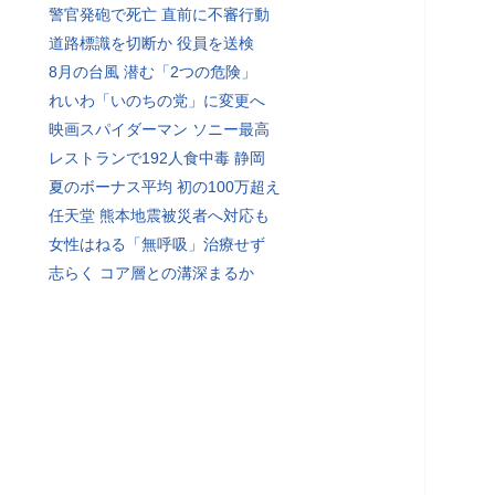
警官発砲で死亡 直前に不審行動
道路標識を切断か 役員を送検
8月の台風 潜む「2つの危険」
れいわ「いのちの党」に変更へ
映画スパイダーマン ソニー最高
レストランで192人食中毒 静岡
夏のボーナス平均 初の100万超え
任天堂 熊本地震被災者へ対応も
女性はねる「無呼吸」治療せず
志らく コア層との溝深まるか