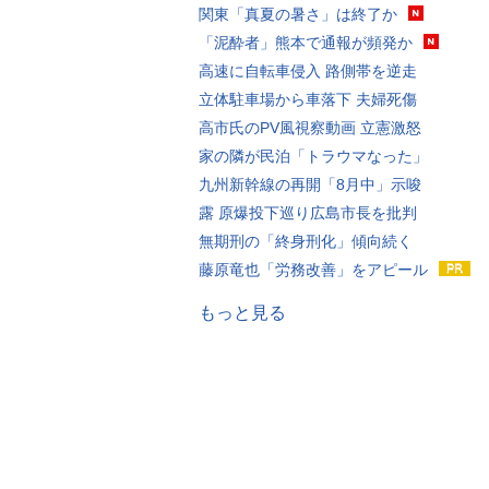
関東「真夏の暑さ」は終了か
「泥酔者」熊本で通報が頻発か
高速に自転車侵入 路側帯を逆走
立体駐車場から車落下 夫婦死傷
高市氏のPV風視察動画 立憲激怒
家の隣が民泊「トラウマなった」
九州新幹線の再開「8月中」示唆
露 原爆投下巡り広島市長を批判
無期刑の「終身刑化」傾向続く
藤原竜也「労務改善」をアピール
もっと見る