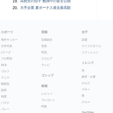
19.
高校生の信子 勉強中の姿を公開
20.
大手企業 夏ボーナス過去最高額
スポーツ
芸能
女子
海外サッカー
芸能総合
恋愛
日本代表
音楽
ライフスタイル
Jリーグ
韓流
ファッション
プロ野球
グラビア
トレンド
MLB
テレビ
本
ゴルフ
ゴシップ
教育・仕事
テニス
からだ
格闘技
映画
マネー
競馬
レビュー
車
相撲
プレゼント
グルメ
バスケ
特集
バレー
YouTube