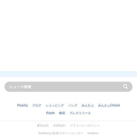
Peachy
ブログ
ショッピング
バンク
みんかぶ
みんかぶChoice
Kstyle
株探
プレスリリース
運営会社
利用規約
プライバシーポリシー
livedoorお客様サポートセンター
livedoor