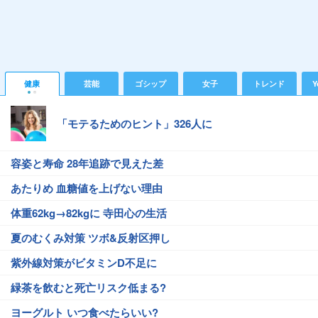
健康
芸能
ゴシップ
女子
トレンド
Y
「モテるためのヒント」326人に
容姿と寿命 28年追跡で見えた差
あたりめ 血糖値を上げない理由
体重62kg→82kgに 寺田心の生活
夏のむくみ対策 ツボ&反射区押し
紫外線対策がビタミンD不足に
緑茶を飲むと死亡リスク低まる?
ヨーグルト いつ食べたらいい?