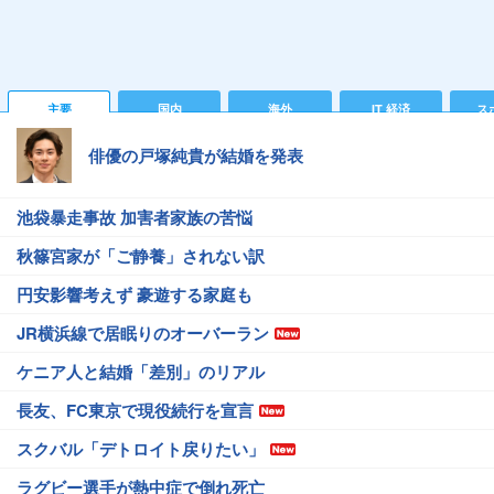
主要
国内
海外
IT 経済
ス
俳優の戸塚純貴が結婚を発表
池袋暴走事故 加害者家族の苦悩
秋篠宮家が「ご静養」されない訳
円安影響考えず 豪遊する家庭も
JR横浜線で居眠りのオーバーラン
ケニア人と結婚「差別」のリアル
長友、FC東京で現役続行を宣言
スクバル「デトロイト戻りたい」
ラグビー選手が熱中症で倒れ死亡