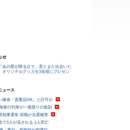
らせ
『あの星が降る丘で、君とまた出会いた
』オリジナルグッズを3名様にプレゼン
ニュース
ン爆発「貴重品OK」と許可か
東海夜行列車が一夜限りの復刻
県知事選挙 現職が当選確実
浴で3人が流される 1人死亡
東海「夜行」新幹線が初運行