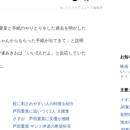
by ライブドアニュース編集部
田愛菜と手紙のやりとりをした過去を明かした
ちゃんからもらった手紙が出てきて」と説明
伊達みきおは「いい2人だよ」と反応していた
お知
た。
映画
い。
ト！
主要
イオ
蚊に刺されやすい人の特徴を紹介
JR
芦田愛菜に追いつく2人 大躍進
長野
さすが…芦田愛菜に女優が感嘆
海水
芦田愛菜 サンド伊達の希望拒否
JR