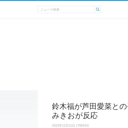
鈴木福が芦田愛菜との
みきおが反応
2023年12月11日 17時54分