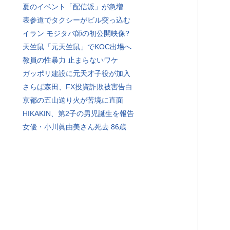
夏のイベント「配信派」が急増
表参道でタクシーがビル突っ込む
イラン モジタバ師の初公開映像?
天竺鼠「元天竺鼠」でKOC出場へ
教員の性暴力 止まらないワケ
ガッポリ建設に元天才子役が加入
さらば森田、FX投資詐欺被害告白
京都の五山送り火が苦境に直面
HIKAKIN、第2子の男児誕生を報告
女優・小川眞由美さん死去 86歳