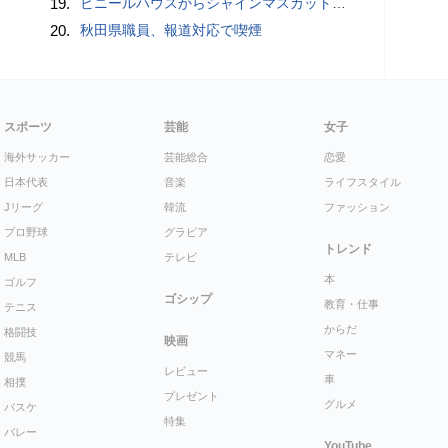
19.
ビニールハウスからシャインマスカット約200房を盗んだ疑い ネットで販売か 無職の男（42）逮捕 岡山県警
20.
秋田県職員、報道対応で喫煙
スポーツ
芸能
女子
海外サッカー
芸能総合
恋愛
日本代表
音楽
ライフスタイル
Jリーグ
韓流
ファッション
プロ野球
グラビア
トレンド
MLB
テレビ
本
ゴルフ
ゴシップ
教育・仕事
テニス
からだ
格闘技
映画
マネー
競馬
レビュー
車
相撲
プレゼント
グルメ
バスケ
特集
バレー
YouTube