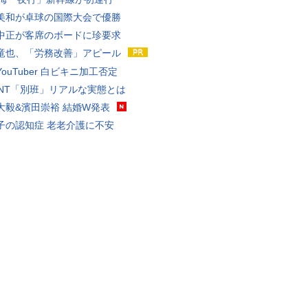
美和が卓球の国際大会で優勝
中正が客席のボードに珍要求
竜也、「労務改善」アピール
ouTuber 白ビキニ加工否定
VANT「別班」リアルな実態とは
大毅&濱田崇裕 結婚W発表
子の認知症 老老介護に不安