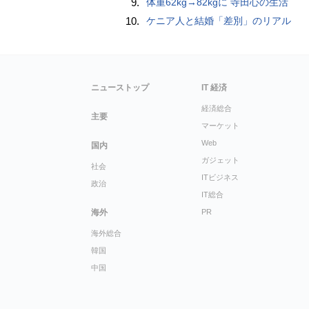
9.
体重62kg→82kgに 寺田心の生活
10.
ケニア人と結婚「差別」のリアル
ニューストップ
IT 経済
経済総合
主要
マーケット
Web
国内
ガジェット
社会
ITビジネス
政治
IT総合
海外
PR
海外総合
韓国
中国