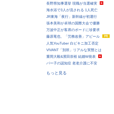
長野県知事選挙 現職が当選確実
海水浴で3人が流される 1人死亡
JR東海「夜行」新幹線が初運行
張本美和が卓球の国際大会で優勝
万波中正が客席のボードに珍要求
藤原竜也、「労務改善」アピール
人気YouTuber 白ビキニ加工否定
VIVANT「別班」リアルな実態とは
重岡大毅&濱田崇裕 結婚W発表
パー子の認知症 老老介護に不安
もっと見る