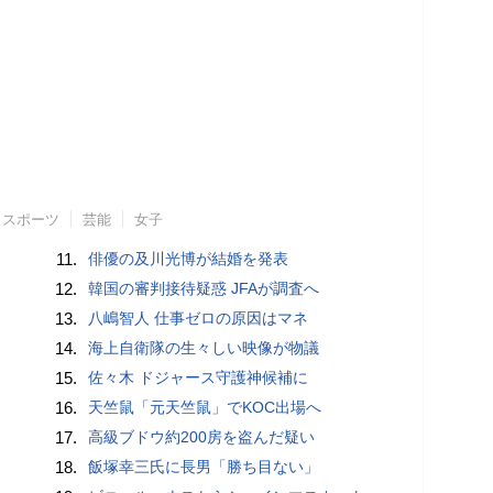
スポーツ
芸能
女子
11.
俳優の及川光博が結婚を発表
12.
韓国の審判接待疑惑 JFAが調査へ
13.
八嶋智人 仕事ゼロの原因はマネ
14.
海上自衛隊の生々しい映像が物議
15.
佐々木 ドジャース守護神候補に
16.
天竺鼠「元天竺鼠」でKOC出場へ
17.
高級ブドウ約200房を盗んだ疑い
18.
飯塚幸三氏に長男「勝ち目ない」