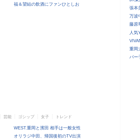
福＆望結の飲酒にファンひとしお
張本
万波
藤原
人気Y
VI
重岡
パー
芸能
ゴシップ
女子
トレンド
WEST.重岡と濱田 相手は一般女性
オリラジ中田、帰国後初のTV出演