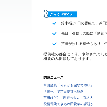
ざっくり言うと
鈴木福が9日の番組で、芦
先日、引越しの際に「愛菜
芦田が照れる様子もあり、
提供社の都合により、削除されまし
概要のみ掲載しております。
関連ニュース
芦田愛菜「何もかも完璧で怖い」
「爆死」で芦田愛菜へ懸念
芦田は2位 「理想の大人」有名人
役柄冒険できぬ芦田愛菜の課題か