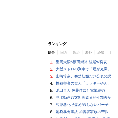
ランキング
総合
国内
政治
海外
経済
IT
1.
重岡大毅&濱田崇裕 結婚W発表
2.
大阪メトロの列車で「煙が充満」
3.
山崎怜奈、突然妊娠だけ公表の訳
4.
性被害者の友人「ラッキーやん」
5.
池田直人 佐藤佳奈と電撃結婚
6.
児ポ動画770本 酒飲ませ性加害か
7.
容態悪化 会話が通じないパー子
8.
池袋暴走事故 加害者家族の苦悩