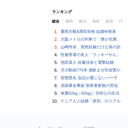
ランキング
総合
国内
政治
海外
経済
IT
1.
重岡大毅&濱田崇裕 結婚W発表
2.
大阪メトロの列車で「煙が充満」
3.
山崎怜奈、突然妊娠だけ公表の訳
4.
性被害者の友人「ラッキーやん」
5.
池田直人 佐藤佳奈と電撃結婚
6.
児ポ動画770本 酒飲ませ性加害か
7.
容態悪化 会話が通じないパー子
8.
池袋暴走事故 加害者家族の苦悩
9.
体重62kg→82kgに 寺田心の生活
10.
ケニア人と結婚「差別」のリアル