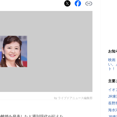
お知
映画
い。
ト！
主要
イオ
JR
by ライブドアニュース編集部
長野
海水
の離婚を発表したと週刊現代が伝えた
JR