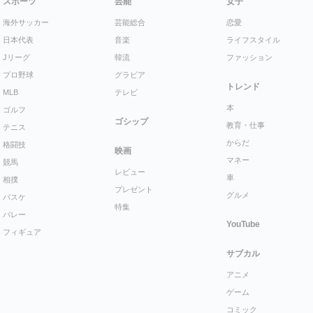
スポーツ
芸能
女子
海外サッカー
芸能総合
恋愛
日本代表
音楽
ライフスタイル
Jリーグ
韓流
ファッション
プロ野球
グラビア
トレンド
MLB
テレビ
本
ゴルフ
ゴシップ
教育・仕事
テニス
からだ
格闘技
映画
マネー
競馬
レビュー
車
相撲
プレゼント
グルメ
バスケ
特集
バレー
YouTube
フィギュア
サブカル
アニメ
ゲーム
コミック