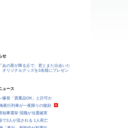
らせ
『あの星が降る丘で、君とまた出会いた
』オリジナルグッズを3名様にプレゼン
ニュース
ン爆発「貴重品OK」と許可か
東海夜行列車が一夜限りの復刻
県知事選挙 現職が当選確実
浴で3人が流される 1人死亡
東海「夜行」新幹線が初運行