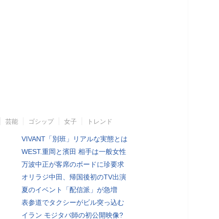
芸能
ゴシップ
女子
トレンド
VIVANT「別班」リアルな実態とは
WEST.重岡と濱田 相手は一般女性
万波中正が客席のボードに珍要求
オリラジ中田、帰国後初のTV出演
夏のイベント「配信派」が急増
表参道でタクシーがビル突っ込む
イラン モジタバ師の初公開映像?