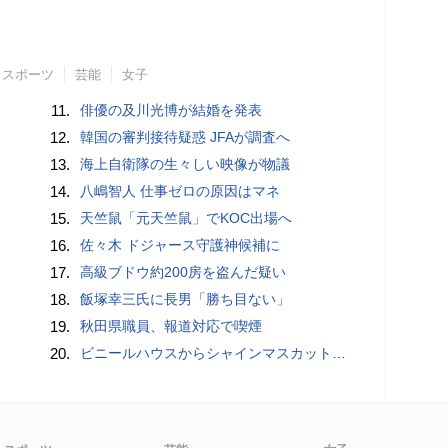
スポーツ
芸能
女子
11.
俳優の及川光博が結婚を発表
12.
韓国の審判接待疑惑 JFAが調査へ
13.
海上自衛隊の生々しい映像が物議
14.
八嶋智人 仕事ゼロの原因はマネ
15.
天竺鼠「元天竺鼠」でKOC出場へ
16.
佐々木 ドジャース守護神候補に
17.
高級ブドウ約200房を盗んだ疑い
18.
飯塚幸三氏に長男「勝ち目ない」
19.
秋田県職員、報道対応で喫煙
20.
ビニールハウスからシャインマスカット約200房を盗んだ疑い ネットで販売か 無職の男（42）逮捕 岡山県警