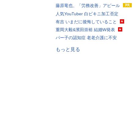
藤原竜也、「労務改善」アピール
人気YouTuber 白ビキニ加工否定
有吉 いまだに後悔していること
重岡大毅&濱田崇裕 結婚W発表
パー子の認知症 老老介護に不安
もっと見る