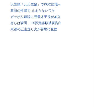
天竺鼠「元天竺鼠」でKOC出場へ
教員の性暴力 止まらないワケ
ガッポリ建設に元天才子役が加入
さらば森田、FX投資詐欺被害告白
京都の五山送り火が苦境に直面