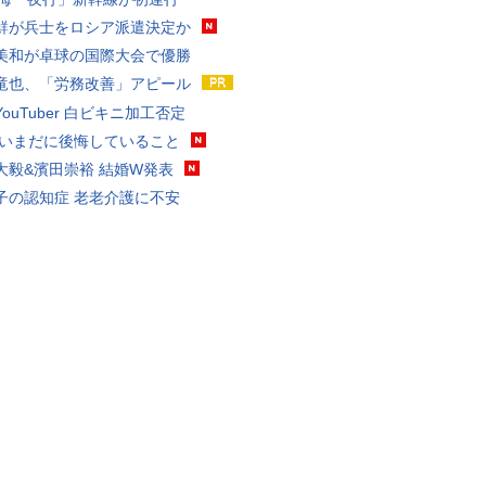
鮮が兵士をロシア派遣決定か
美和が卓球の国際大会で優勝
竜也、「労務改善」アピール
ouTuber 白ビキニ加工否定
 いまだに後悔していること
大毅&濱田崇裕 結婚W発表
子の認知症 老老介護に不安