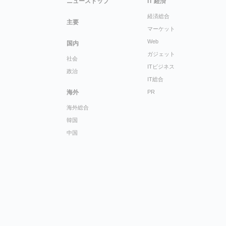
ニューストップ
IT 経済
経済総合
主要
マーケット
Web
国内
ガジェット
社会
ITビジネス
政治
IT総合
海外
PR
海外総合
韓国
中国