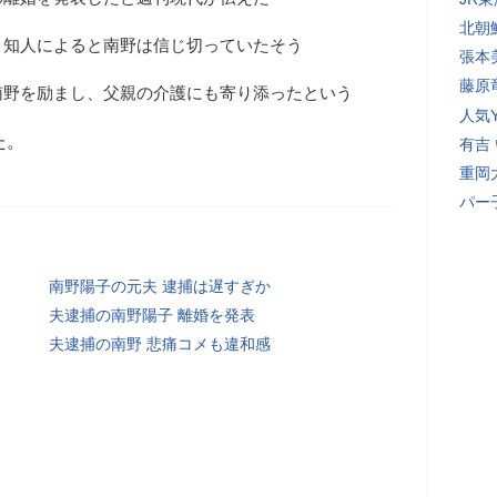
北朝
、知人によると南野は信じ切っていたそう
張本
藤原
南野を励まし、父親の介護にも寄り添ったという
人気Y
た。
有吉
重岡
パー
南野陽子の元夫 逮捕は遅すぎか
夫逮捕の南野陽子 離婚を発表
夫逮捕の南野 悲痛コメも違和感