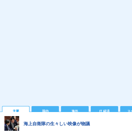
主要
国内
海外
IT 経済
ス
海上自衛隊の生々しい映像が物議