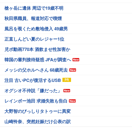
槍ヶ岳に遺体 周辺で19歳不明
秋田県職員、報道対応で喫煙
風呂を覗くため敷地侵入 49歳男
正直しんどい夏のレジャー1位
児ポ動画770本 酒飲ませ性加害か
韓国の審判接待疑惑 JFAが調査へ
メッシの父ホルヘさん 68歳死去
注目 古いPCが復活するUSB
オグシオ不仲説「嫌だった」
レインボー池田 求婚失敗も告白
大野智のびっしりタトゥーに異変
山崎怜奈、突然妊娠だけ公表の訳