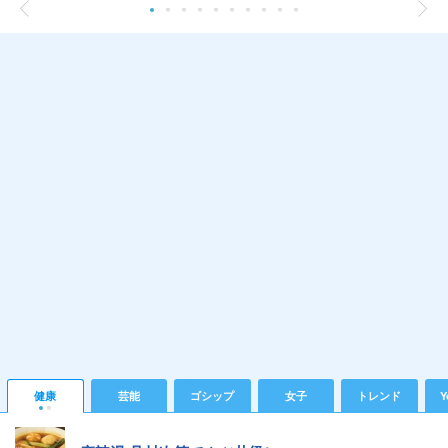
健康
芸能
ゴシップ
女子
トレンド
Y