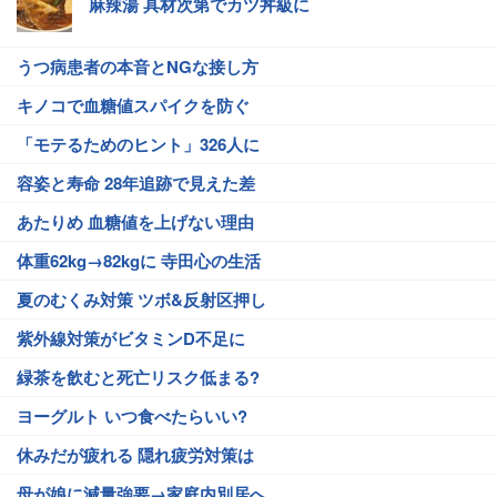
麻辣湯 具材次第でカツ丼級に
うつ病患者の本音とNGな接し方
キノコで血糖値スパイクを防ぐ
「モテるためのヒント」326人に
容姿と寿命 28年追跡で見えた差
あたりめ 血糖値を上げない理由
体重62kg→82kgに 寺田心の生活
夏のむくみ対策 ツボ&反射区押し
紫外線対策がビタミンD不足に
緑茶を飲むと死亡リスク低まる?
ヨーグルト いつ食べたらいい?
休みだが疲れる 隠れ疲労対策は
母が娘に減量強要→家庭内別居へ