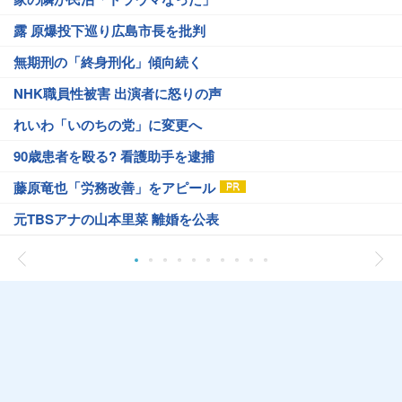
露 原爆投下巡り広島市長を批判
無期刑の「終身刑化」傾向続く
NHK職員性被害 出演者に怒りの声
れいわ「いのちの党」に変更へ
90歳患者を殴る? 看護助手を逮捕
藤原竜也「労務改善」をアピール
元TBSアナの山本里菜 離婚を公表