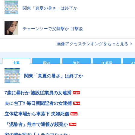
関東「真夏の暑さ」は終了か
チェーンソーで父襲撃か 目撃談
画像アクセスランキングをもっと見る
主要
国内
海外
IT 経済
ス
関東「真夏の暑さ」は終了か
7歳に暴行か 施設従業員の女逮捕
夫に包丁? 毎日新聞記者の女逮捕
立体駐車場から車落下 夫婦死傷
「泥酔者」熊本で通報が頻発か
家の隣が民泊「トラウマなった」