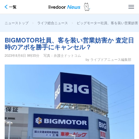
一覧
>
>
ビッグモーター社員、客を装い営業妨害
ニューストップ
ライフ総合ニュース
BIGMOTOR社員、客を装い営業妨害か 査定日
時のアポを勝手にキャンセル？
2023年8月6日 9時35分
写真：弁護士ドットコム
by ライブドアニュース編集部