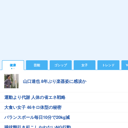
健康
芸能
ゴシップ
女子
トレンド
Y
山口達也 8年ぶり楽器姿に感涙か
運動より代謝 人体の省エネ戦略
大食い女子 46キロ体型の秘密
バランスボール毎日10分で20kg減
躁状態引き起こしかねないNG行動