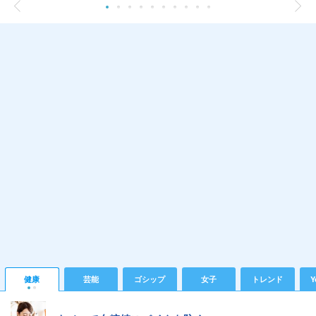
健康
芸能
ゴシップ
女子
トレンド
Y