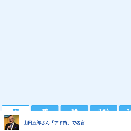
主要
国内
海外
IT 経済
ス
山田五郎さん「アド街」で名言