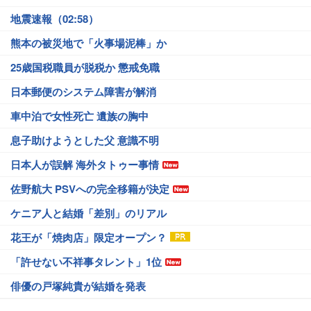
地震速報（02:58）
熊本の被災地で「火事場泥棒」か
25歳国税職員が脱税か 懲戒免職
日本郵便のシステム障害が解消
車中泊で女性死亡 遺族の胸中
息子助けようとした父 意識不明
日本人が誤解 海外タトゥー事情
佐野航大 PSVへの完全移籍が決定
ケニア人と結婚「差別」のリアル
花王が「焼肉店」限定オープン？
「許せない不祥事タレント」1位
俳優の戸塚純貴が結婚を発表