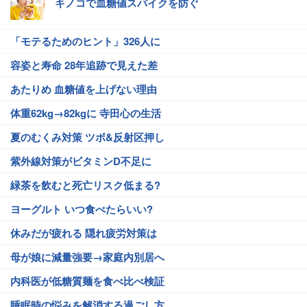
キノコで血糖値スパイクを防ぐ
「モテるためのヒント」326人に
容姿と寿命 28年追跡で見えた差
あたりめ 血糖値を上げない理由
体重62kg→82kgに 寺田心の生活
夏のむくみ対策 ツボ&反射区押し
紫外線対策がビタミンD不足に
緑茶を飲むと死亡リスク低まる?
ヨーグルト いつ食べたらいい?
休みだが疲れる 隠れ疲労対策は
母が娘に減量強要→家庭内別居へ
内科医が低糖質麺を食べ比べ検証
睡眠時の悩みを解消する過ごし方