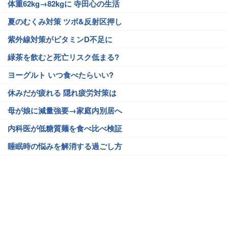
体重62kg→82kgに 寺田心の生活
夏のむくみ対策 ツボ&反射区押し
紫外線対策がビタミンD不足に
緑茶を飲むと死亡リスク低まる?
ヨーグルト いつ食べたらいい?
休みだが疲れる 隠れ疲労対策は
母が娘に減量強要→家庭内別居へ
内科医が低糖質麺を食べ比べ検証
睡眠時の悩みを解消する過ごし方