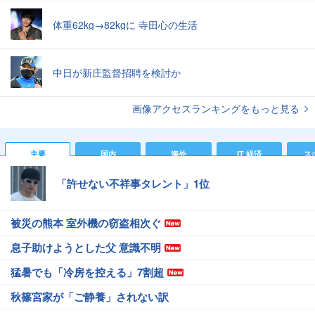
体重62kg→82kgに 寺田心の生活
中日が新庄監督招聘を検討か
画像アクセスランキングをもっと見る
主要
国内
海外
IT 経済
ス
「許せない不祥事タレント」1位
被災の熊本 室外機の窃盗相次ぐ
息子助けようとした父 意識不明
猛暑でも「冷房を控える」7割超
秋篠宮家が「ご静養」されない訳