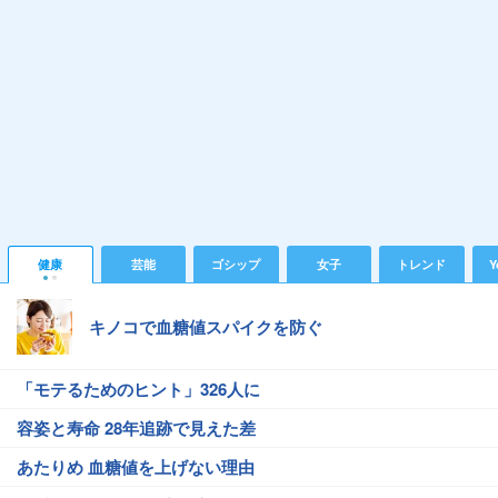
健康
芸能
ゴシップ
女子
トレンド
Y
キノコで血糖値スパイクを防ぐ
「モテるためのヒント」326人に
容姿と寿命 28年追跡で見えた差
あたりめ 血糖値を上げない理由