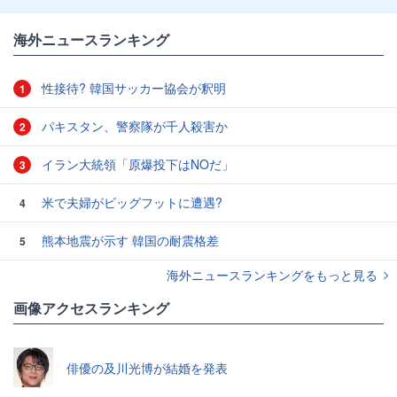
海外ニュースランキング
性接待? 韓国サッカー協会が釈明
1
パキスタン、警察隊が千人殺害か
2
イラン大統領「原爆投下はNOだ」
3
米で夫婦がビッグフットに遭遇?
4
熊本地震が示す 韓国の耐震格差
5
海外ニュースランキングをもっと見る
画像アクセスランキング
俳優の及川光博が結婚を発表