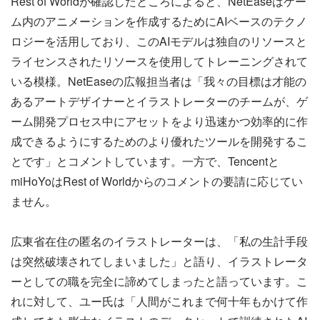
Rest of Worldが確認したところによると、NetEaseはゲー
ム内のアニメーションを作成するためにAIベースのテクノ
ロジーを活用しており、このAIモデルは独自のリソースと
ライセンスされたリソースを使用してトレーニングされて
いる模様。NetEaseの広報担当者は「我々の目標は才能の
あるアートデザイナーとイラストレーターのチームが、ゲ
ーム開発プロセス中にアセットをより迅速かつ効率的に作
成できるようにするためのより優れたツールを開発するこ
とです」とコメントしています。一方で、Tencentと
miHoYoはRest of Worldからのコメントの要請に応じてい
ません。
広東省在住の匿名のイラストレーターは、「私の生計手段
は突然破壊されてしまいました」と語り、イラストレータ
ーとしての職を完全に諦めてしまったと語っています。こ
れに対して、ユー氏は「人間がこれまで何十年もかけて作