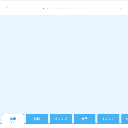
健康
芸能
ゴシップ
女子
トレンド
Y