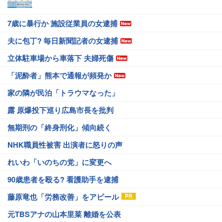
7歳に暴行か 施設従業員の女逮捕
夫に包丁? 毎日新聞記者の女逮捕
立体駐車場から車落下 夫婦死傷
「泥酔者」熊本で通報が頻発か
家の隣が民泊「トラウマなった」
露 原爆投下巡り広島市長を批判
無期刑の「終身刑化」傾向続く
NHK職員性被害 出演者に怒りの声
れいわ「いのちの党」に変更へ
90歳患者を殴る? 看護助手を逮捕
藤原竜也「労務改善」をアピール
元TBSアナの山本里菜 離婚を公表