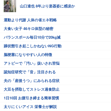
山口達也 8年ぶり楽器姿に感涙か
運動より代謝 人体の省エネ戦略
大食い女子 46キロ体型の秘密
バランスボール毎日10分で20kg減
躁状態引き起こしかねないNG行動
脳梗塞になりやすい人の特徴
アトピーで「汚い」扱いされ苦悩
認知症研究で「音」注目される
夫の「産後うつ」にみられる症状
大豆を摂取してストレス過食防止
1日10回 お腹引き締まる簡単習慣
太りにくいアイス 栄養士が解説