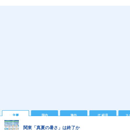
主要
国内
海外
IT 経済
ス
関東「真夏の暑さ」は終了か