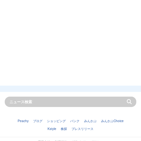
Peachy
ブログ
ショッピング
バンク
みんかぶ
みんかぶChoice
Kstyle
株探
プレスリリース