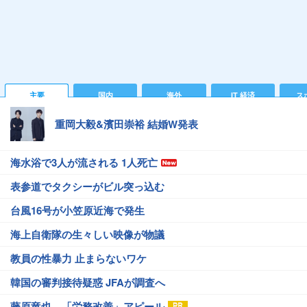
主要
国内
海外
IT 経済
ス
重岡大毅&濱田崇裕 結婚W発表
海水浴で3人が流される 1人死亡
表参道でタクシーがビル突っ込む
台風16号が小笠原近海で発生
海上自衛隊の生々しい映像が物議
教員の性暴力 止まらないワケ
韓国の審判接待疑惑 JFAが調査へ
藤原竜也、「労務改善」アピール