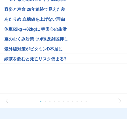
容姿と寿命 28年追跡で見えた差
あたりめ 血糖値を上げない理由
体重62kg→82kgに 寺田心の生活
夏のむくみ対策 ツボ&反射区押し
紫外線対策がビタミンD不足に
緑茶を飲むと死亡リスク低まる?