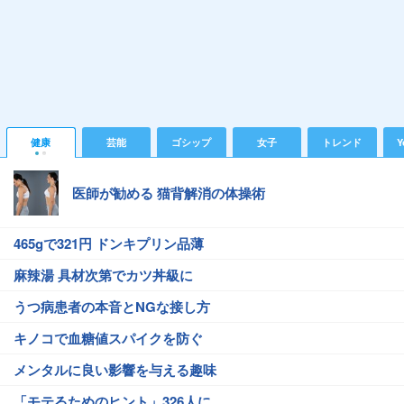
健康
芸能
ゴシップ
女子
トレンド
Y
医師が勧める 猫背解消の体操術
465gで321円 ドンキプリン品薄
麻辣湯 具材次第でカツ丼級に
うつ病患者の本音とNGな接し方
キノコで血糖値スパイクを防ぐ
メンタルに良い影響を与える趣味
「モテるためのヒント」326人に