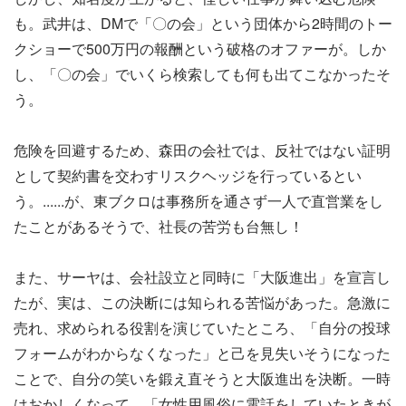
も。武井は、DMで「〇の会」という団体から2時間のトー
クショーで500万円の報酬という破格のオファーが。しか
し、「〇の会」でいくら検索しても何も出てこなかったそ
う。
危険を回避するため、森田の会社では、反社ではない証明
として契約書を交わすリスクヘッジを行っているとい
う。......が、東ブクロは事務所を通さず一人で直営業をし
たことがあるそうで、社長の苦労も台無し！
また、サーヤは、会社設立と同時に「大阪進出」を宣言し
たが、実は、この決断には知られる苦悩があった。急激に
売れ、求められる役割を演じていたところ、「自分の投球
フォームがわからなくなった」と己を見失いそうになった
ことで、自分の笑いを鍛え直そうと大阪進出を決断。一時
はおかしくなって、「女性用風俗に電話をしていたときが