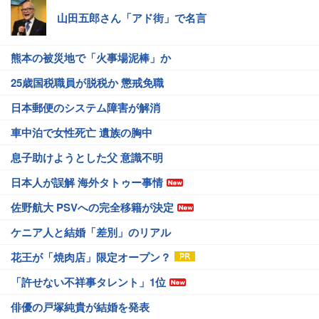
山田五郎さん「アド街」で名言
熊本の被災地で「火事場泥棒」か
25歳国税職員が脱税か 懲戒免職
日本郵便のシステム障害が解消
車中泊で女性死亡 遺族の胸中
息子助けようとした父 意識不明
日本人が誤解 海外タトゥー事情
佐野航大 PSVへの完全移籍が決定
ケニア人と結婚「差別」のリアル
花王が「焼肉店」限定オープン？
「許せない不祥事タレント」1位
俳優の戸塚純貴が結婚を発表