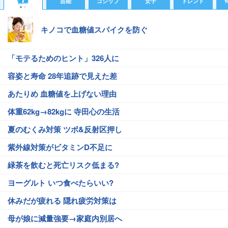
健康
芸能
ゴシップ
女子
トレンド
Y
キノコで血糖値スパイクを防ぐ
「モテるためのヒント」326人に
容姿と寿命 28年追跡で見えた差
あたりめ 血糖値を上げない理由
体重62kg→82kgに 寺田心の生活
夏のむくみ対策 ツボ&反射区押し
紫外線対策がビタミンD不足に
緑茶を飲むと死亡リスク低まる?
ヨーグルト いつ食べたらいい?
休みだが疲れる 隠れ疲労対策は
母が娘に減量強要→家庭内別居へ