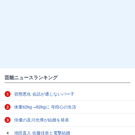
芸能ニュースランキング
容態悪化 会話が通じないパー子
1
体重62kg→82kgに 寺田心の生活
2
俳優の及川光博が結婚を発表
3
池田直人 佐藤佳奈と電撃結婚
4