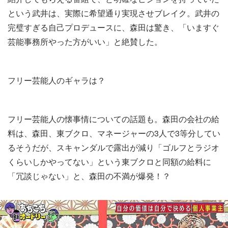
という武井は、実際に希望通り実現させブレイク。武井の
完璧すぎる自己プロデュースに、森田は驚き、「いますぐ
芸能事務所やった方がいい」と絶賛した。
フリー芸能人のギャラは？
フリー芸能人の懐事情についての話題も。森田の会社の給
料は、森田、東ブクロ、マネージャーの3人で3等分してい
るそうだが、スキャンダルで露出が減り「ゴルフとラジオ
くらいしかやってない」という東ブクロと同額の給料に
「冗談じゃない」と、森田の不満が爆発！？