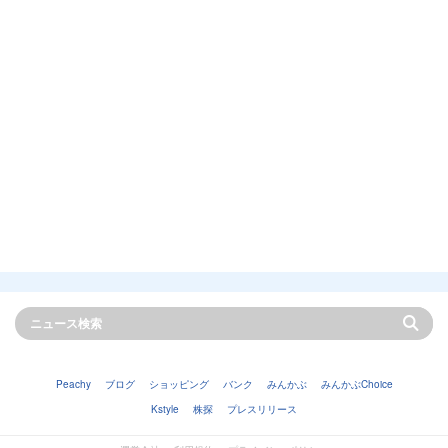
Peachy
ブログ
ショッピング
バンク
みんかぶ
みんかぶChoice
Kstyle
株探
プレスリリース