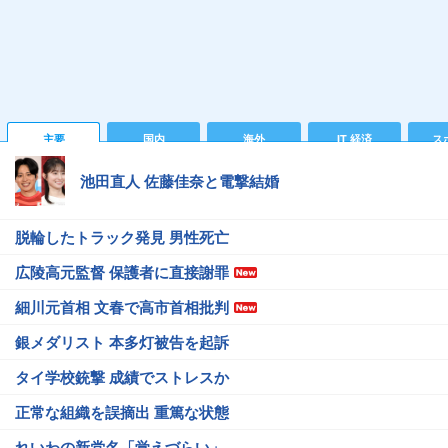
主要
国内
海外
IT 経済
ス
池田直人 佐藤佳奈と電撃結婚
脱輪したトラック発見 男性死亡
広陵高元監督 保護者に直接謝罪
細川元首相 文春で高市首相批判
銀メダリスト 本多灯被告を起訴
タイ学校銃撃 成績でストレスか
正常な組織を誤摘出 重篤な状態
れいわの新党名「覚えづらい」