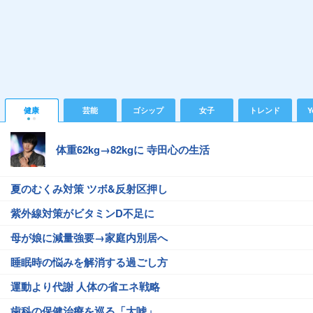
健康
芸能
ゴシップ
女子
トレンド
Y
体重62kg→82kgに 寺田心の生活
夏のむくみ対策 ツボ&反射区押し
紫外線対策がビタミンD不足に
母が娘に減量強要→家庭内別居へ
睡眠時の悩みを解消する過ごし方
運動より代謝 人体の省エネ戦略
歯科の保健治療を巡る「大嘘」