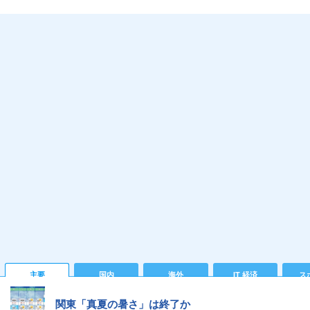
主要
国内
海外
IT 経済
ス
関東「真夏の暑さ」は終了か