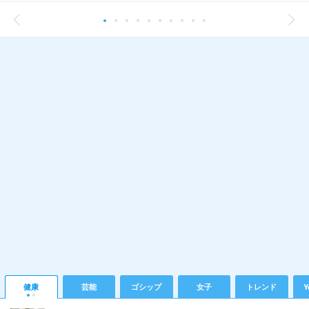
健康
芸能
ゴシップ
女子
トレンド
Y