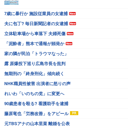
7歳に暴行か 施設従業員の女逮捕
夫に包丁? 毎日新聞記者の女逮捕
立体駐車場から車落下 夫婦死傷
「泥酔者」熊本で通報が頻発か
家の隣が民泊「トラウマなった」
露 原爆投下巡り広島市長を批判
無期刑の「終身刑化」傾向続く
NHK職員性被害 出演者に怒りの声
れいわ「いのちの党」に変更へ
90歳患者を殴る? 看護助手を逮捕
藤原竜也「労務改善」をアピール
元TBSアナの山本里菜 離婚を公表