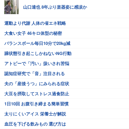
山口達也 8年ぶり楽器姿に感涙か
運動より代謝 人体の省エネ戦略
大食い女子 46キロ体型の秘密
バランスボール毎日10分で20kg減
躁状態引き起こしかねないNG行動
アトピーで「汚い」扱いされ苦悩
認知症研究で「音」注目される
夫の「産後うつ」にみられる症状
大豆を摂取してストレス過食防止
1日10回 お腹引き締まる簡単習慣
太りにくいアイス 栄養士が解説
血圧を下げる飲みもの 選び方は