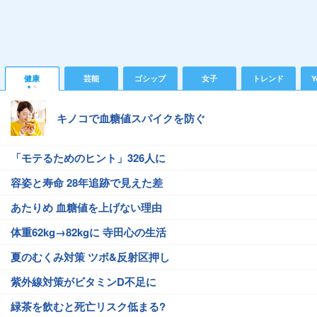
健康
芸能
ゴシップ
女子
トレンド
Y
キノコで血糖値スパイクを防ぐ
「モテるためのヒント」326人に
容姿と寿命 28年追跡で見えた差
あたりめ 血糖値を上げない理由
体重62kg→82kgに 寺田心の生活
夏のむくみ対策 ツボ&反射区押し
紫外線対策がビタミンD不足に
緑茶を飲むと死亡リスク低まる?