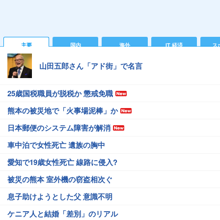
主要
国内
海外
IT 経済
ス
山田五郎さん「アド街」で名言
25歳国税職員が脱税か 懲戒免職
熊本の被災地で「火事場泥棒」か
日本郵便のシステム障害が解消
車中泊で女性死亡 遺族の胸中
愛知で19歳女性死亡 線路に侵入?
被災の熊本 室外機の窃盗相次ぐ
息子助けようとした父 意識不明
ケニア人と結婚「差別」のリアル