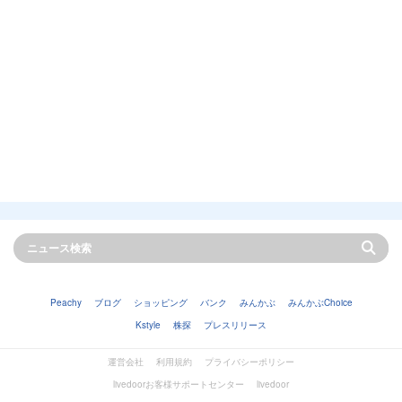
Peachy
ブログ
ショッピング
バンク
みんかぶ
みんかぶChoice
Kstyle
株探
プレスリリース
運営会社
利用規約
プライバシーポリシー
livedoorお客様サポートセンター
livedoor