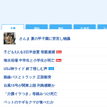
主要
国内
海外
IT 経済
ス
さんま 夏の甲子園に苦言し物議
子ども3人を2日半放置 母親逮捕
海水浴場 中学生と小学生が死亡
USJ神ライド 終了惜しむ声
路線バスとトラック 正面衝突
台風15号が関東上陸 列島横断か
「介護イラつき」母踏みつけ死亡
ペットのヤギをクマが食べたか