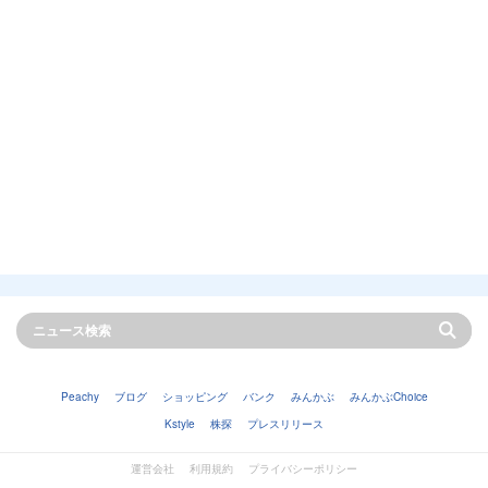
Peachy
ブログ
ショッピング
バンク
みんかぶ
みんかぶChoice
Kstyle
株探
プレスリリース
運営会社
利用規約
プライバシーポリシー