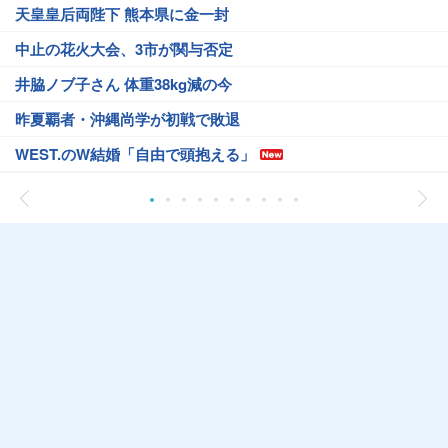
天皇皇后両陛下 熊本県に金一封
中止の花火大会、3市が関与否定
井脇ノブ子さん 体重38kg減の今
昨夏覇者・沖縄尚学が初戦で敗退
WEST.のW結婚「自由で頭抱える」