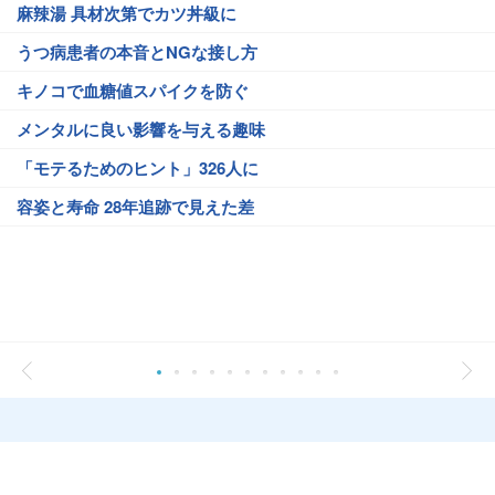
麻辣湯 具材次第でカツ丼級に
うつ病患者の本音とNGな接し方
キノコで血糖値スパイクを防ぐ
メンタルに良い影響を与える趣味
「モテるためのヒント」326人に
容姿と寿命 28年追跡で見えた差