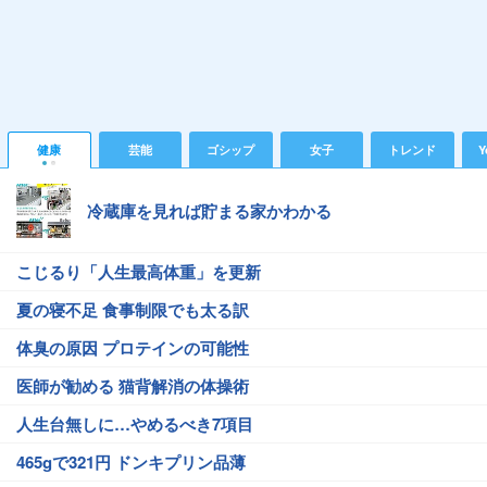
健康
芸能
ゴシップ
女子
トレンド
Y
冷蔵庫を見れば貯まる家かわかる
こじるり「人生最高体重」を更新
夏の寝不足 食事制限でも太る訳
体臭の原因 プロテインの可能性
医師が勧める 猫背解消の体操術
人生台無しに…やめるべき7項目
465gで321円 ドンキプリン品薄