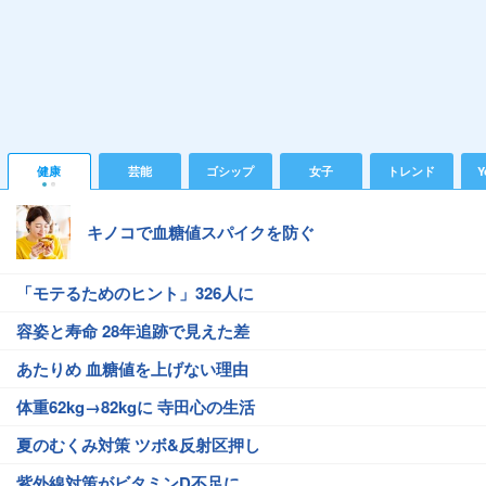
健康
芸能
ゴシップ
女子
トレンド
Y
キノコで血糖値スパイクを防ぐ
「モテるためのヒント」326人に
容姿と寿命 28年追跡で見えた差
あたりめ 血糖値を上げない理由
体重62kg→82kgに 寺田心の生活
夏のむくみ対策 ツボ&反射区押し
紫外線対策がビタミンD不足に