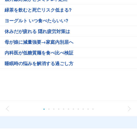
緑茶を飲むと死亡リスク低まる?
ヨーグルト いつ食べたらいい?
休みだが疲れる 隠れ疲労対策は
母が娘に減量強要→家庭内別居へ
内科医が低糖質麺を食べ比べ検証
睡眠時の悩みを解消する過ごし方