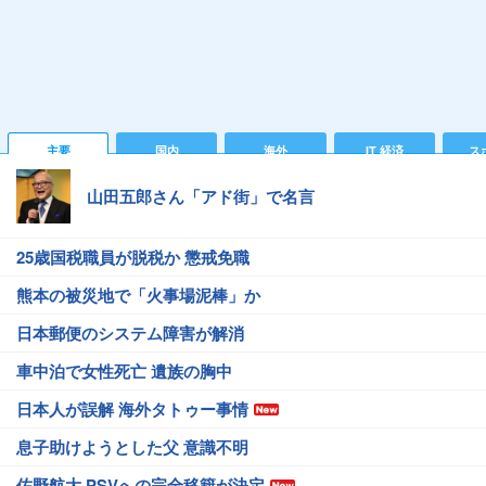
主要
国内
海外
IT 経済
ス
山田五郎さん「アド街」で名言
25歳国税職員が脱税か 懲戒免職
熊本の被災地で「火事場泥棒」か
日本郵便のシステム障害が解消
車中泊で女性死亡 遺族の胸中
日本人が誤解 海外タトゥー事情
息子助けようとした父 意識不明
佐野航大 PSVへの完全移籍が決定