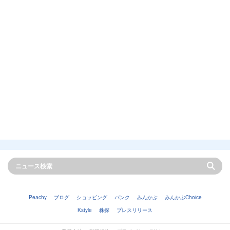
Peachy
ブログ
ショッピング
バンク
みんかぶ
みんかぶChoice
Kstyle
株探
プレスリリース