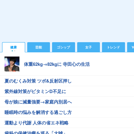
健康
芸能
ゴシップ
女子
トレンド
Y
体重62kg→82kgに 寺田心の生活
夏のむくみ対策 ツボ&反射区押し
紫外線対策がビタミンD不足に
母が娘に減量強要→家庭内別居へ
睡眠時の悩みを解消する過ごし方
運動より代謝 人体の省エネ戦略
歯科の保健治療を巡る「大嘘」