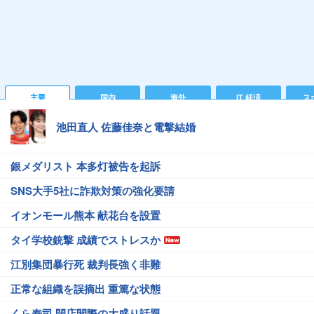
主要
国内
海外
IT 経済
ス
池田直人 佐藤佳奈と電撃結婚
銀メダリスト 本多灯被告を起訴
SNS大手5社に詐欺対策の強化要請
イオンモール熊本 献花台を設置
タイ学校銃撃 成績でストレスか
江別集団暴行死 裁判長強く非難
正常な組織を誤摘出 重篤な状態
くら寿司 閉店間際の大盛り話題