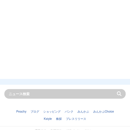
Peachy
ブログ
ショッピング
バンク
みんかぶ
みんかぶChoice
Kstyle
株探
プレスリリース