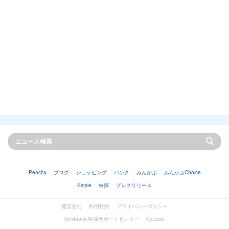
Peachy
ブログ
ショッピング
バンク
みんかぶ
みんかぶChoice
Kstyle
株探
プレスリリース
運営会社
利用規約
プライバシーポリシー
livedoorお客様サポートセンター
livedoor