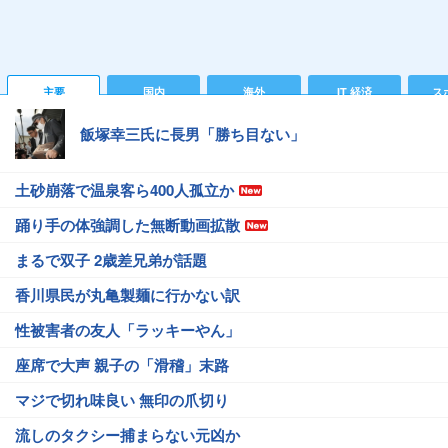
主要
国内
海外
IT 経済
ス
飯塚幸三氏に長男「勝ち目ない」
土砂崩落で温泉客ら400人孤立か
踊り手の体強調した無断動画拡散
まるで双子 2歳差兄弟が話題
香川県民が丸亀製麺に行かない訳
性被害者の友人「ラッキーやん」
座席で大声 親子の「滑稽」末路
マジで切れ味良い 無印の爪切り
流しのタクシー捕まらない元凶か