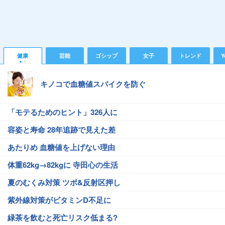
健康
芸能
ゴシップ
女子
トレンド
Y
キノコで血糖値スパイクを防ぐ
「モテるためのヒント」326人に
容姿と寿命 28年追跡で見えた差
あたりめ 血糖値を上げない理由
体重62kg→82kgに 寺田心の生活
夏のむくみ対策 ツボ&反射区押し
紫外線対策がビタミンD不足に
緑茶を飲むと死亡リスク低まる?