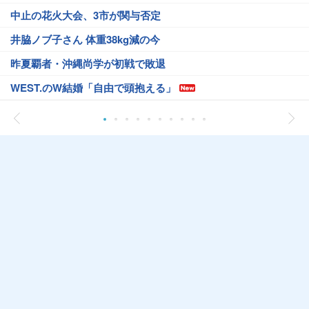
中止の花火大会、3市が関与否定
井脇ノブ子さん 体重38kg減の今
昨夏覇者・沖縄尚学が初戦で敗退
WEST.のW結婚「自由で頭抱える」