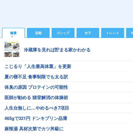
健康
芸能
ゴシップ
女子
トレンド
Y
冷蔵庫を見れば貯まる家かわかる
こじるり「人生最高体重」を更新
夏の寝不足 食事制限でも太る訳
体臭の原因 プロテインの可能性
医師が勧める 猫背解消の体操術
人生台無しに…やめるべき7項目
465gで321円 ドンキプリン品薄
麻辣湯 具材次第でカツ丼級に