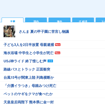
主要
国内
海外
IT 経済
ス
さんま 夏の甲子園に苦言し物議
子ども3人を2日半放置 母親逮捕
海水浴場 中学生と小学生が死亡
USJ神ライド 終了惜しむ声
路線バスとトラック 正面衝突
台風15号が関東上陸 列島横断か
「介護イラつき」母踏みつけ死亡
ペットのヤギをクマが食べたか
天皇皇后両陛下 熊本県に金一封