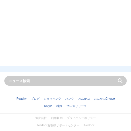
Peachy
ブログ
ショッピング
バンク
みんかぶ
みんかぶChoice
Kstyle
株探
プレスリリース
運営会社
利用規約
プライバシーポリシー
livedoorお客様サポートセンター
livedoor