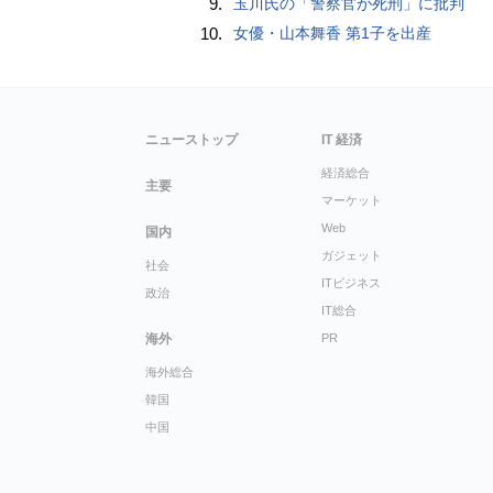
9.
玉川氏の「警察官が死刑」に批判
10.
女優・山本舞香 第1子を出産
ニューストップ
IT 経済
経済総合
主要
マーケット
Web
国内
ガジェット
社会
ITビジネス
政治
IT総合
海外
PR
海外総合
韓国
中国