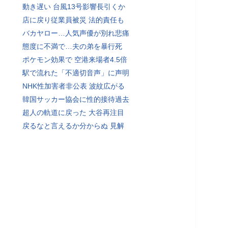
動き遅い 台風13号影響長引くか
店に戻り従業員被災 法的責任も
バカヤロー…人気声優が別れ悲痛
態度に不満で…夫の弟を暴行死
ポケモン効果で 空港来場者4.5倍
駅で流れた「不適切音声」に声明
NHK性加害者非公表 波紋広がる
韓国サッカー協会に性的接待過去
超人の軌道に戻った 大谷再注目
戻るなと言えるか分からぬ 見解