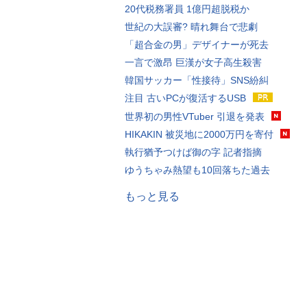
20代税務署員 1億円超脱税か
世紀の大誤審? 晴れ舞台で悲劇
「超合金の男」デザイナーが死去
一言で激昂 巨漢が女子高生殺害
韓国サッカー「性接待」SNS紛糾
注目 古いPCが復活するUSB
世界初の男性VTuber 引退を発表
HIKAKIN 被災地に2000万円を寄付
執行猶予つけば御の字 記者指摘
ゆうちゃみ熱望も10回落ちた過去
もっと見る