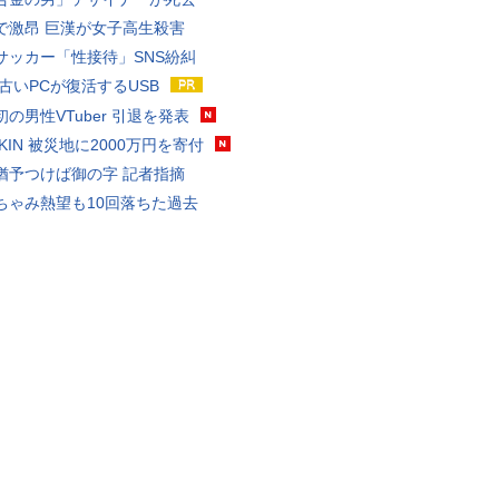
で激昂 巨漢が女子高生殺害
サッカー「性接待」SNS紛糾
 古いPCが復活するUSB
の男性VTuber 引退を発表
AKIN 被災地に2000万円を寄付
猶予つけば御の字 記者指摘
ちゃみ熱望も10回落ちた過去