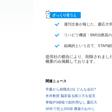
ざっくり言うと
週刊文春が報じた、慶応大学
リハビリ機器・BMI治療器
組織的という点で、STAP
提供社の都合により、削除されまし
概要のみ掲載しております。
関連ニュース
早慶から就職先1位 どんな会社?
米井教授 脳若返る眠り方を提言
脊髄iPS移植で副作用なし 慶応大
30年で売上250倍 農家のおやじ