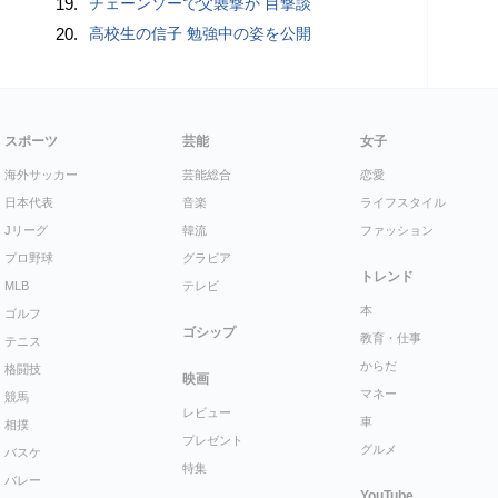
19.
チェーンソーで父襲撃か 目撃談
20.
高校生の信子 勉強中の姿を公開
スポーツ
芸能
女子
海外サッカー
芸能総合
恋愛
日本代表
音楽
ライフスタイル
Jリーグ
韓流
ファッション
プロ野球
グラビア
トレンド
MLB
テレビ
本
ゴルフ
ゴシップ
教育・仕事
テニス
からだ
格闘技
映画
マネー
競馬
レビュー
車
相撲
プレゼント
グルメ
バスケ
特集
バレー
YouTube