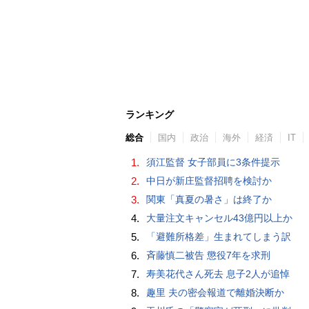
ランキング
総合
国内
政治
海外
経済
IT
1.
須江監督 女子部員に3条件提示
2.
中日が新庄監督招聘を検討か
3.
関東「真夏の暑さ」は終了か
4.
大量注文キャンセル43億円以上か
5.
「避難所格差」生まれてしまう訳
6.
斉藤慎二被告 懲役7年を求刑
7.
寿美花代さん死去 息子2人が追悼
8.
趣里 夫の密会報道で離婚決断か