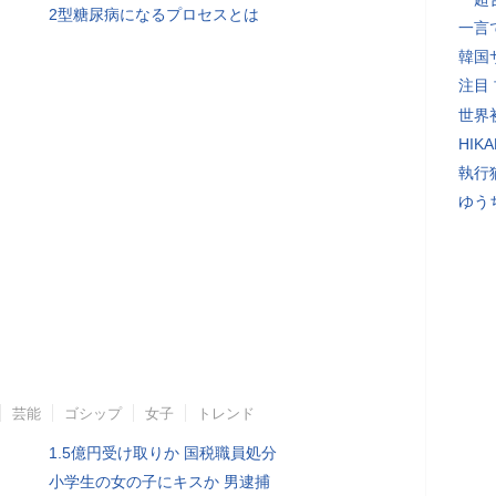
2型糖尿病になるプロセスとは
一言
韓国
注目
世界初
HIK
執行
ゆう
芸能
ゴシップ
女子
トレンド
1.5億円受け取りか 国税職員処分
小学生の女の子にキスか 男逮捕