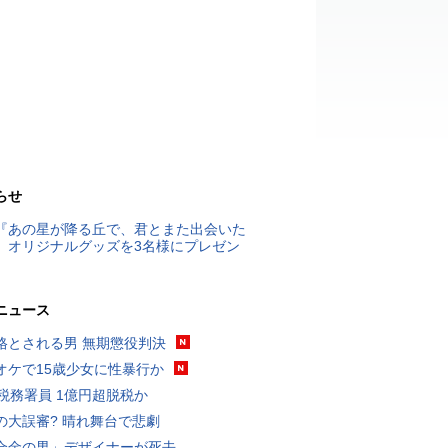
らせ
『あの星が降る丘で、君とまた出会いた
』オリジナルグッズを3名様にプレゼン
ニュース
格とされる男 無期懲役判決
オケで15歳少女に性暴行か
代税務署員 1億円超脱税か
の大誤審? 晴れ舞台で悲劇
合金の男」デザイナーが死去