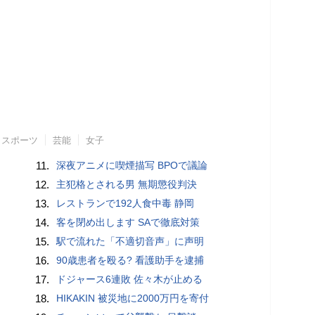
スポーツ
芸能
女子
11.
深夜アニメに喫煙描写 BPOで議論
12.
主犯格とされる男 無期懲役判決
13.
レストランで192人食中毒 静岡
14.
客を閉め出します SAで徹底対策
15.
駅で流れた「不適切音声」に声明
16.
90歳患者を殴る? 看護助手を逮捕
17.
ドジャース6連敗 佐々木が止める
18.
HIKAKIN 被災地に2000万円を寄付