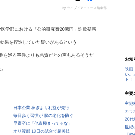
by ライブドアニュース編集部
医学部における「公的研究費20億円」詐欺疑惑
の効果を捏造していた疑いがあるという
細胞を巡る事件よりも悪質だとの声もあるそうだ
お知
た。
映画
い。
ト！
主要
主犯
日本企業 稼ぎより利益が先行
カラ
毎日歩く習慣が 脳の老化を防ぐ
20
早慶卒に「他責極まってるな」
世紀
オリ渡部 19日の試合で超美技
「超