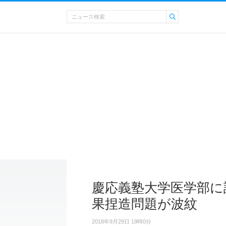
慶応義塾大学医学部に詐
果捏造問題が波紋
2018年9月29日 19時0分