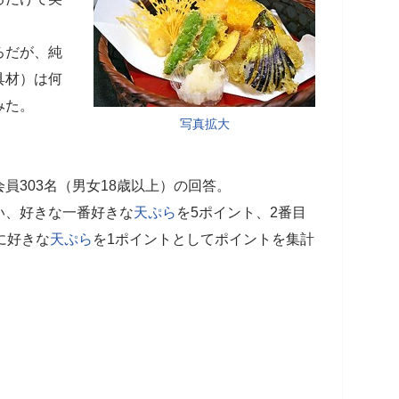
ろだが、純
具材）は何
みた。
写真拡大
員303名（男女18歳以上）の回答。
い、好きな一番好きな
天ぷら
を5ポイント、2番目
に好きな
天ぷら
を1ポイントとしてポイントを集計