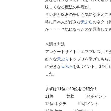
味しくなる魔法の料理だ。
タレ派と塩派の争いも気になるとこ
粋に日本人が好きな
天ぷら
のネタ（
か・・・？気になったので調査して
※調査方法
アンケートサイト「エフプレス」の会
好きな
天ぷら
トップ３を挙げてもら
に好きな
天ぷら
を3ポイント、3番目
した。
まずは11位～20位をご紹介！
11位 舞茸 74ポイント
12位 ホタテ 55ポイント