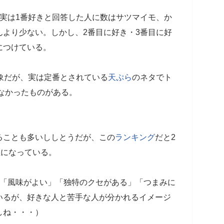
実は1番好きと回答した人に数はサツマイモ、か
より少ない。しかし、2番目に好き・3番目に好
につけている。
象だが、実は定番とされている
天ぷら
のネタでト
れなかったものがある。
ることも多いししとうだが、この
ランキング
だと2
位になっている。
は「風味がよい」「独特のクセがある」「つまみに
いるが、好きな人と苦手な人が分かれるイメージ
しね・・・）