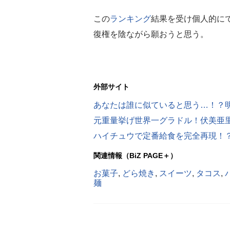
この
ランキング
結果を受け個人的に
復権を陰ながら願おうと思う。
外部サイト
ハイチュウで定番給食を完全再現！
関連情報（BiZ PAGE＋）
お菓子
,
どら焼き
,
スイーツ
,
タコス
,
麺