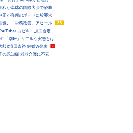
美和が卓球の国際大会で優勝
中正が客席のボードに珍要求
竜也、「労務改善」アピール
ouTuber 白ビキニ加工否定
VANT「別班」リアルな実態とは
大毅&濱田崇裕 結婚W発表
子の認知症 老老介護に不安