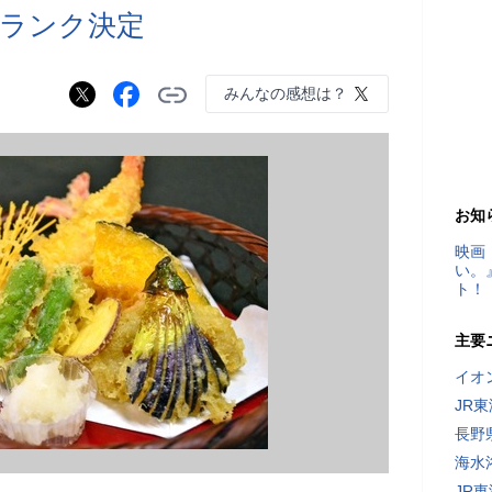
ランク決定
みんなの感想は？
お知
映画
い。
ト！
主要
イオ
JR
長野
海水
JR