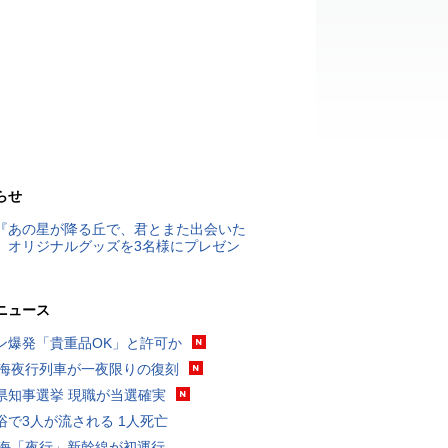
らせ
『あの星が降る丘で、君とまた出会いた
』オリジナルグッズを3名様にプレゼン
ニュース
ン爆発「貴重品OK」と許可か
東海夜行列車が一夜限りの復刻
県知事選挙 現職が当選確実
浴で3人が流される 1人死亡
東海「夜行」新幹線が初運行