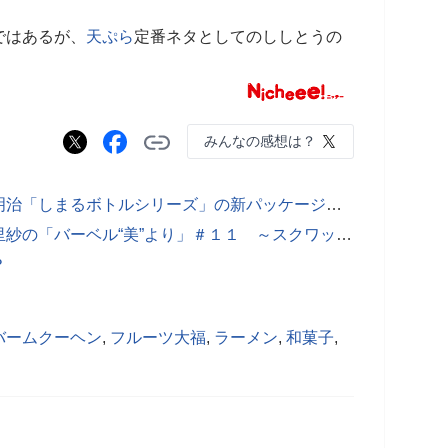
ではあるが、
天ぷら
定番ネタとしてのししとうの
みんなの感想は？
あなたは誰に似ていると思う…！？明治「しまるボトルシリーズ」の新パッケージ・デザインのイラストが話題！！
元重量挙げ世界一グラドル！伏美亜里紗の「バーベル“美”より」＃１１ ～スクワットのフォームについて～
？
バームクーヘン
,
フルーツ大福
,
ラーメン
,
和菓子
,