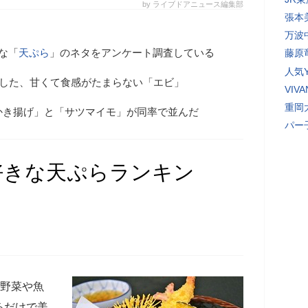
by ライブドアニュース編集部
張本
万波
な「
天ぷら
」のネタをアンケート調査している
藤原
人気Y
回答した、甘くて食感がたまらない「エビ」
VI
重岡
かき揚げ」と「サツマイモ」が同率で並んだ
パー
好きな天ぷらランキン
。野菜や魚
るだけで美