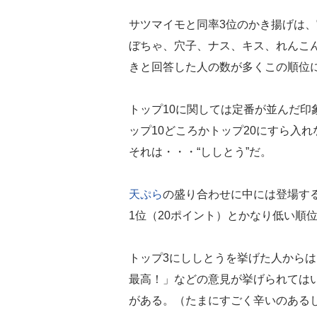
サツマイモと同率3位のかき揚げは、
ぼちゃ、穴子、ナス、キス、れんこん
きと回答した人の数が多くこの順位
トップ10に関しては定番が並んだ印
ップ10どころかトップ20にすら入
それは・・・“ししとう”だ。
天ぷら
の盛り合わせに中には登場す
1位（20ポイント）とかなり低い順
トップ3にししとうを挙げた人から
最高！」などの意見が挙げられては
がある。（たまにすごく辛いのある