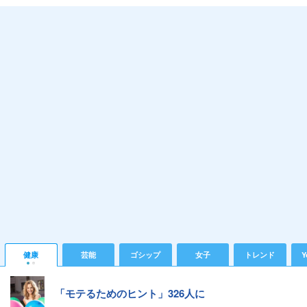
健康
芸能
ゴシップ
女子
トレンド
Y
「モテるためのヒント」326人に