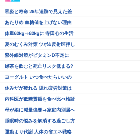
容姿と寿命 28年追跡で見えた差
あたりめ 血糖値を上げない理由
体重62kg→82kgに 寺田心の生活
夏のむくみ対策 ツボ&反射区押し
紫外線対策がビタミンD不足に
緑茶を飲むと死亡リスク低まる?
ヨーグルト いつ食べたらいいの
休みだが疲れる 隠れ疲労対策は
内科医が低糖質麺を食べ比べ検証
母が娘に減量強要→家庭内別居へ
睡眠時の悩みを解消する過ごし方
運動より代謝 人体の省エネ戦略