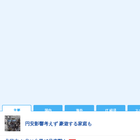
主要
国内
海外
IT 経済
ス
円安影響考えず 豪遊する家庭も