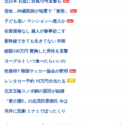
北日本 お盆に台風15号直撃も
宿命…99歳医師が地震で「覚悟」
子ども追い マンションへ侵入か
在留資格なし 越人が惨事起こす
新幹線できても生きてない 辛辣
総額120万円 豊胸した男性を直撃
ヨーグルト いつ食べたらいいの
性接待? 韓国サッカー協会が釈明
レンタカー予約 10万円分当たる
北京五輪スノボ銅の冨田が結婚
「要介護5」の志茂田景樹氏 今は
河井に悲劇 ミナミでぼったくり