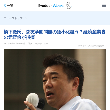
一覧
>
ニューストップ
橋下徹氏、森友学園問題の矮小化狙う？経済産業省
の元官僚が指摘
2017年04月01日09時05分
写真：トピックニュース
by ライブドアニュース編集部