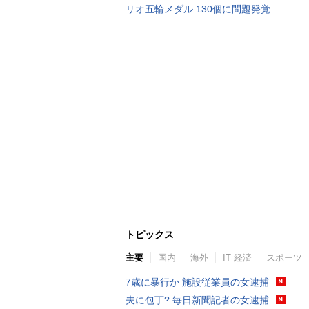
リオ五輪メダル 130個に問題発覚
トピックス
主要
国内
海外
IT 経済
スポーツ
7歳に暴行か 施設従業員の女逮捕
夫に包丁? 毎日新聞記者の女逮捕