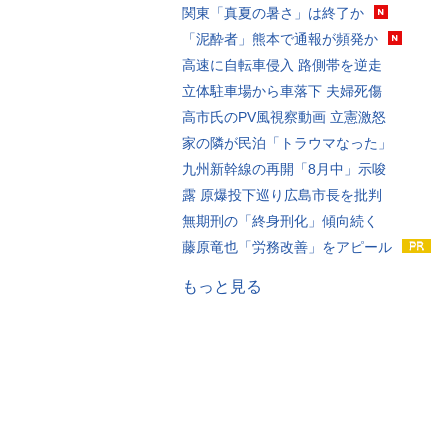
関東「真夏の暑さ」は終了か
「泥酔者」熊本で通報が頻発か
高速に自転車侵入 路側帯を逆走
立体駐車場から車落下 夫婦死傷
高市氏のPV風視察動画 立憲激怒
家の隣が民泊「トラウマなった」
九州新幹線の再開「8月中」示唆
露 原爆投下巡り広島市長を批判
無期刑の「終身刑化」傾向続く
藤原竜也「労務改善」をアピール
もっと見る