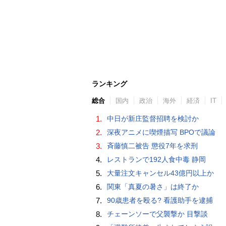
ランキング
総合
国内
政治
海外
経済
IT
1.
中日が新庄監督招聘を検討か
2.
深夜アニメに喫煙描写 BPOで議論
3.
斉藤慎二被告 懲役7年を求刑
4.
レストランで192人食中毒 静岡
5.
大量注文キャンセル43億円以上か
6.
関東「真夏の暑さ」は終了か
7.
90歳患者を殴る? 看護助手を逮捕
8.
チェーンソーで父襲撃か 目撃談