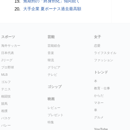
19.
無期刑の「終身刑化」傾向続く
20.
大手企業 夏ボーナス過去最高額
スポーツ
芸能
女子
海外サッカー
芸能総合
恋愛
日本代表
音楽
ライフスタイル
Jリーグ
韓流
ファッション
プロ野球
グラビア
トレンド
MLB
テレビ
本
ゴルフ
ゴシップ
教育・仕事
テニス
からだ
格闘技
映画
マネー
競馬
レビュー
車
相撲
プレゼント
グルメ
バスケ
特集
バレー
YouTube