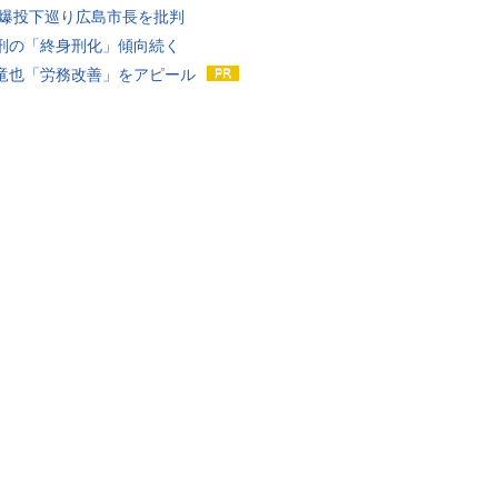
原爆投下巡り広島市長を批判
刑の「終身刑化」傾向続く
竜也「労務改善」をアピール