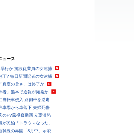
ニュース
に暴行か 施設従業員の女逮捕
包丁? 毎日新聞記者の女逮捕
「真夏の暑さ」は終了か
酔者」熊本で通報が頻発か
に自転車侵入 路側帯を逆走
駐車場から車落下 夫婦死傷
氏のPV風視察動画 立憲激怒
隣が民泊「トラウマなった」
新幹線の再開「8月中」示唆