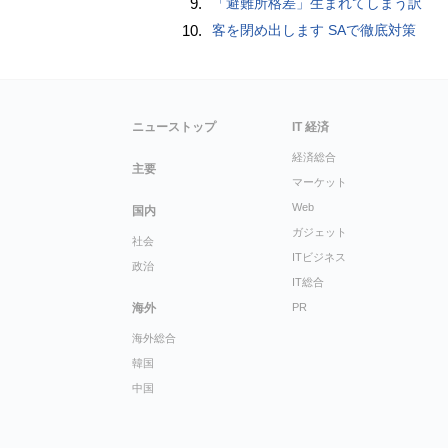
9.
「避難所格差」生まれてしまう訳
10.
客を閉め出します SAで徹底対策
ニューストップ
IT 経済
経済総合
主要
マーケット
Web
国内
ガジェット
社会
ITビジネス
政治
IT総合
海外
PR
海外総合
韓国
中国