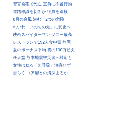
警官発砲で死亡 直前に不審行動
道路標識を切断か 役員を送検
8月の台風 潜む「2つの危険」
れいわ「いのちの党」に変更へ
映画スパイダーマン ソニー最高
レストランで192人食中毒 静岡
夏のボーナス平均 初の100万超え
任天堂 熊本地震被災者へ対応も
女性はねる「無呼吸」治療せず
志らく コア層との溝深まるか