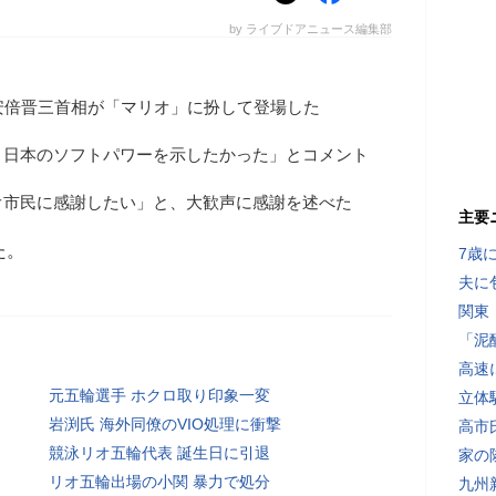
by ライブドアニュース編集部
安倍晋三首相が「マリオ」に扮して登場した
、日本のソフトパワーを示したかった」とコメント
オ市民に感謝したい」と、大歓声に感謝を述べた
主要
た。
7歳
夫に
関東
「泥
高速
元五輪選手 ホクロ取り印象一変
立体
岩渕氏 海外同僚のVIO処理に衝撃
高市
競泳リオ五輪代表 誕生日に引退
家の
リオ五輪出場の小関 暴力で処分
九州