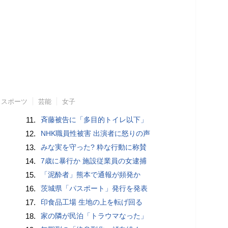
スポーツ
芸能
女子
11.
斉藤被告に「多目的トイレ以下」
12.
NHK職員性被害 出演者に怒りの声
13.
みな実を守った? 粋な行動に称賛
14.
7歳に暴行か 施設従業員の女逮捕
15.
「泥酔者」熊本で通報が頻発か
16.
茨城県「パスポート」発行を発表
17.
印食品工場 生地の上を転げ回る
18.
家の隣が民泊「トラウマなった」