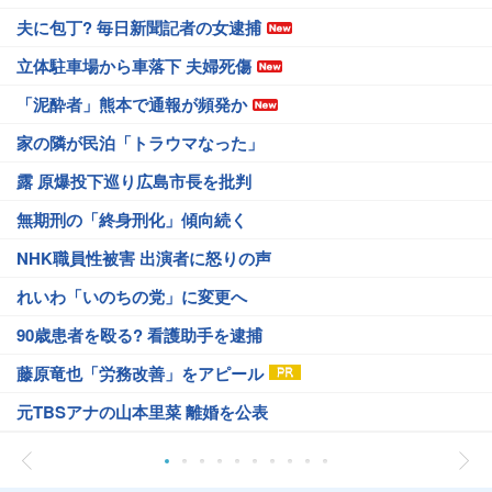
夫に包丁? 毎日新聞記者の女逮捕
立体駐車場から車落下 夫婦死傷
「泥酔者」熊本で通報が頻発か
家の隣が民泊「トラウマなった」
露 原爆投下巡り広島市長を批判
無期刑の「終身刑化」傾向続く
NHK職員性被害 出演者に怒りの声
れいわ「いのちの党」に変更へ
90歳患者を殴る? 看護助手を逮捕
藤原竜也「労務改善」をアピール
元TBSアナの山本里菜 離婚を公表