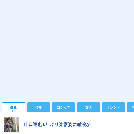
健康
芸能
ゴシップ
女子
トレンド
Y
山口達也 8年ぶり楽器姿に感涙か