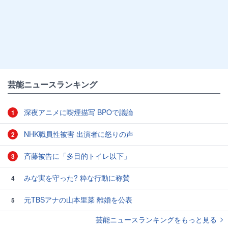
芸能ニュースランキング
深夜アニメに喫煙描写 BPOで議論
1
NHK職員性被害 出演者に怒りの声
2
斉藤被告に「多目的トイレ以下」
3
みな実を守った? 粋な行動に称賛
4
元TBSアナの山本里菜 離婚を公表
5
芸能ニュースランキングをもっと見る