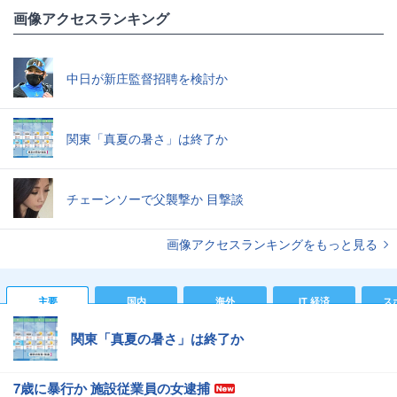
画像アクセスランキング
中日が新庄監督招聘を検討か
関東「真夏の暑さ」は終了か
チェーンソーで父襲撃か 目撃談
画像アクセスランキングをもっと見る
主要
国内
海外
IT 経済
ス
関東「真夏の暑さ」は終了か
7歳に暴行か 施設従業員の女逮捕