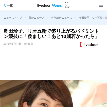
一覧
>
>
>
潮田玲子、リオ五輪で
ニューストップ
芸能ニュース
芸能総合ニュース
潮田玲子、リオ五輪で盛り上がるバドミント
ン競技に「羨ましい！あと10歳若かったら」
2016年8月17日 14時36分