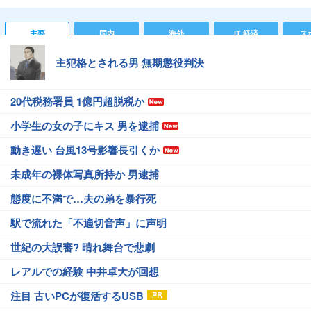
主要
国内
海外
IT 経済
ス
主犯格とされる男 無期懲役判決
20代税務署員 1億円超脱税か
小学生の女の子にキス 男を逮捕
動き遅い 台風13号影響長引くか
未成年の裸体写真所持か 男逮捕
態度に不満で…夫の弟を暴行死
駅で流れた「不適切音声」に声明
世紀の大誤審? 晴れ舞台で悲劇
レアルでの経験 中井卓大が回想
注目 古いPCが復活するUSB