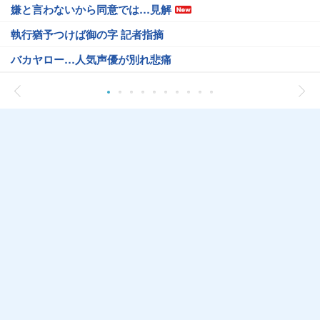
嫌と言わないから同意では…見解
執行猶予つけば御の字 記者指摘
バカヤロー…人気声優が別れ悲痛