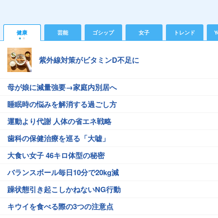
健康
芸能
ゴシップ
女子
トレンド
Y
紫外線対策がビタミンD不足に
母が娘に減量強要→家庭内別居へ
睡眠時の悩みを解消する過ごし方
運動より代謝 人体の省エネ戦略
歯科の保健治療を巡る「大嘘」
大食い女子 46キロ体型の秘密
バランスボール毎日10分で20kg減
躁状態引き起こしかねないNG行動
キウイを食べる際の3つの注意点