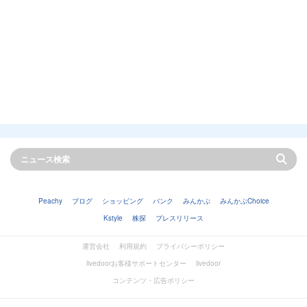
Peachy
ブログ
ショッピング
バンク
みんかぶ
みんかぶChoice
Kstyle
株探
プレスリリース
運営会社
利用規約
プライバシーポリシー
livedoorお客様サポートセンター
livedoor
コンテンツ・広告ポリシー