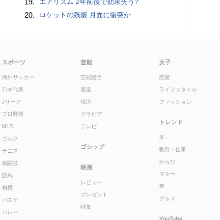
19.
エアリズム 2年前後で効果失う?
20.
ロケットの残骸 月面に衝突か
スポーツ
芸能
女子
海外サッカー
芸能総合
恋愛
日本代表
音楽
ライフスタイル
Jリーグ
韓流
ファッション
プロ野球
グラビア
トレンド
MLB
テレビ
本
ゴルフ
ゴシップ
教育・仕事
テニス
からだ
格闘技
映画
マネー
競馬
レビュー
車
相撲
プレゼント
グルメ
バスケ
特集
バレー
YouTube