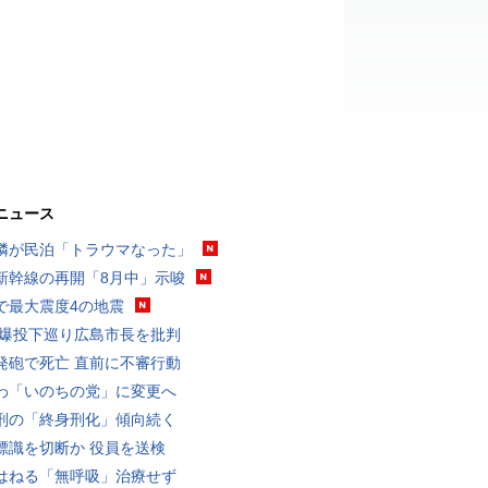
ニュース
隣が民泊「トラウマなった」
新幹線の再開「8月中」示唆
で最大震度4の地震
原爆投下巡り広島市長を批判
発砲で死亡 直前に不審行動
わ「いのちの党」に変更へ
刑の「終身刑化」傾向続く
標識を切断か 役員を送検
はねる「無呼吸」治療せず