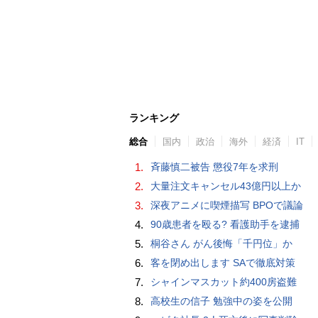
ランキング
総合
国内
政治
海外
経済
IT
1.
斉藤慎二被告 懲役7年を求刑
2.
大量注文キャンセル43億円以上か
3.
深夜アニメに喫煙描写 BPOで議論
4.
90歳患者を殴る? 看護助手を逮捕
5.
桐谷さん がん後悔「千円位」か
6.
客を閉め出します SAで徹底対策
7.
シャインマスカット約400房盗難
8.
高校生の信子 勉強中の姿を公開