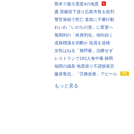
熊本で最大震度4の地震
露 原爆投下巡り広島市長を批判
警官発砲で死亡 直前に不審行動
れいわ「いのちの党」に変更へ
無期刑の「終身刑化」傾向続く
道路標識を切断か 役員を送検
女性はねる「無呼吸」治療せず
レストランで192人食中毒 静岡
福岡の議長 地震巡り不謹慎発言
藤原竜也、「労務改善」アピール
もっと見る