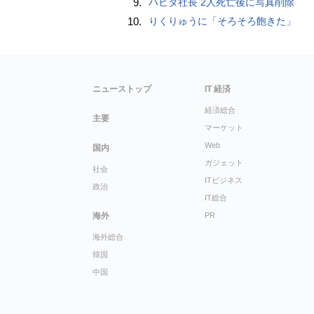
9.
ハビタ社長 2人死亡後に写真削除
10.
りくりゅうに「そろそろ飽きた」
ニューストップ
IT 経済
経済総合
主要
マーケット
Web
国内
ガジェット
社会
ITビジネス
政治
IT総合
海外
PR
海外総合
韓国
中国