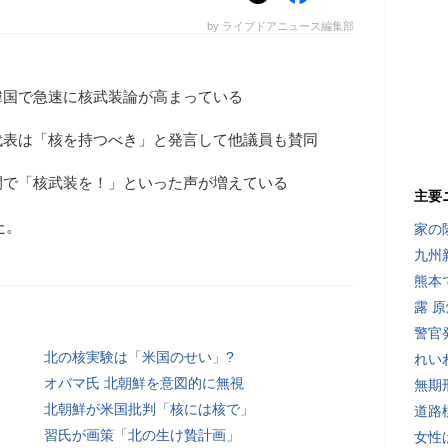
by ライブドアニュース編集部
韓国で急速に核武装論が高まっている
代表は「核を持つべき」と発言して他議員も賛同
間で「核武装を！」といった声が増えている
主要
た。
家の
九州
熊本
露 
警官
北の核実験は「米国のせい」?
れい
オバマ氏 北朝鮮を意図的に無視
無期
北朝鮮が米国批判「核には核で」
道路
習氏が画策「北の生け贄計画」
女性