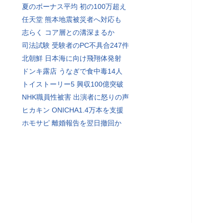
夏のボーナス平均 初の100万超え
任天堂 熊本地震被災者へ対応も
志らく コア層との溝深まるか
司法試験 受験者のPC不具合247件
北朝鮮 日本海に向け飛翔体発射
ドンキ露店 うなぎで食中毒14人
トイストーリー5 興収100億突破
NHK職員性被害 出演者に怒りの声
ヒカキン ONICHA1.4万本を支援
ホモサピ 離婚報告を翌日撤回か