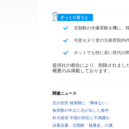
ざっくり言うと
北朝鮮の水爆実験を機に、
与党セヌリ党の元裕哲院内
ネットでも特に若い世代の
提供社の都合により、削除されまし
概要のみ掲載しております。
関連ニュース
北の住民 核実験に「興味ない」
核実験の中止に北が出した条件
朴大統領 中国の対応に不満露わ
自暴自棄…北朝鮮「核暴走」の裏