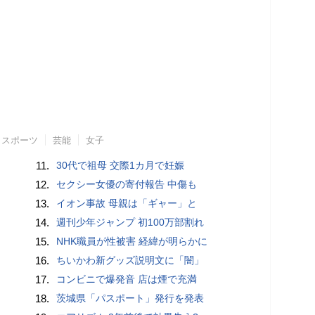
スポーツ
芸能
女子
11.
30代で祖母 交際1カ月で妊娠
12.
セクシー女優の寄付報告 中傷も
13.
イオン事故 母親は「ギャー」と
14.
週刊少年ジャンプ 初100万部割れ
15.
NHK職員が性被害 経緯が明らかに
16.
ちいかわ新グッズ説明文に「闇」
17.
コンビニで爆発音 店は煙で充満
18.
茨城県「パスポート」発行を発表