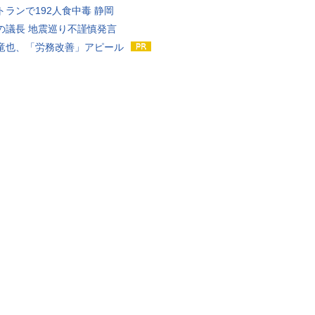
トランで192人食中毒 静岡
の議長 地震巡り不謹慎発言
竜也、「労務改善」アピール