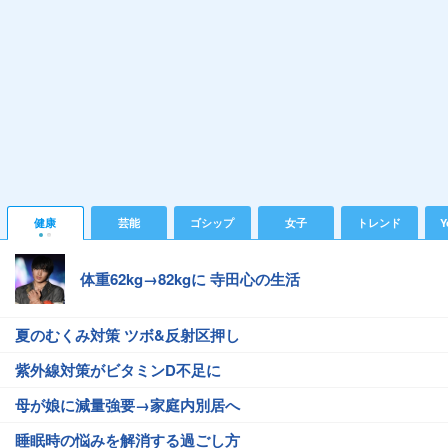
健康
芸能
ゴシップ
女子
トレンド
Y
体重62kg→82kgに 寺田心の生活
夏のむくみ対策 ツボ&反射区押し
紫外線対策がビタミンD不足に
母が娘に減量強要→家庭内別居へ
睡眠時の悩みを解消する過ごし方