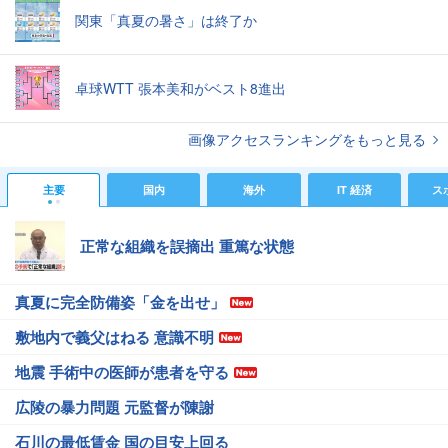
関東「真夏の暑さ」は終了か
卓球WTT 張本美和がベスト8進出
画像アクセスランキングをもっと見る
主要
国内
海外
IT 経済
ス
正常な組織を誤摘出 重篤な状態
真夏に完全防備姿「金を出せ」
敷地内で義父はねる 意識不明
地震 手術中の医師が患者を守る
広陵の暴力問題 元監督が陳謝
石川の最低賃金 国の目安上回る