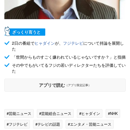
ざっくり言うと
2日の番組で
ヒャダイン
が、
フジテレビ
について持論を展開し
た
「世間からものすごく嫌われているじゃないですか？」と指摘
その中でもがいてるフジの若いディレクターたちを評価してい
た
アプリで読む
（アプリ限定記事）
#芸能ニュース
#芸能総合ニュース
#ヒャダイン
#NHK
#フジテレビ
#テレビの話題
#エンタメ・芸能ニュース