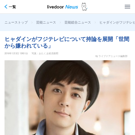
一覧
>
>
>
ヒャダインがフジテレ
ニューストップ
芸能ニュース
芸能総合ニュース
ヒャダインがフジテレビについて持論を展開「世間
から嫌われている」
2016年1月3日 13時1分
写真：おたくま経済新聞
by ライブドアニュース編集部