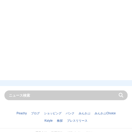
Peachy
ブログ
ショッピング
バンク
みんかぶ
みんかぶChoice
Kstyle
株探
プレスリリース