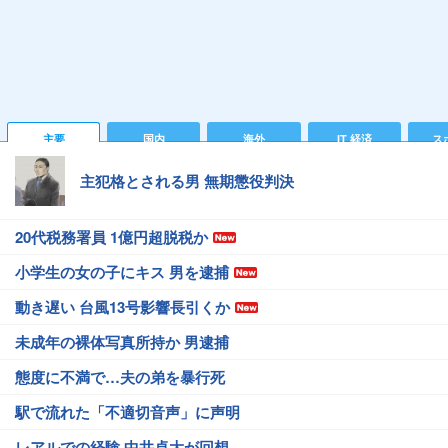
主要
国内
海外
IT 経済
ス
主犯格とされる男 無期懲役判決
20代税務署員 1億円超脱税か
小学生の女の子にキス 男を逮捕
動き遅い 台風13号影響長引くか
未成年の裸体写真所持か 男逮捕
態度に不満で…夫の弟を暴行死
駅で流れた「不適切音声」に声明
レアルでの経験 中井卓大が回想