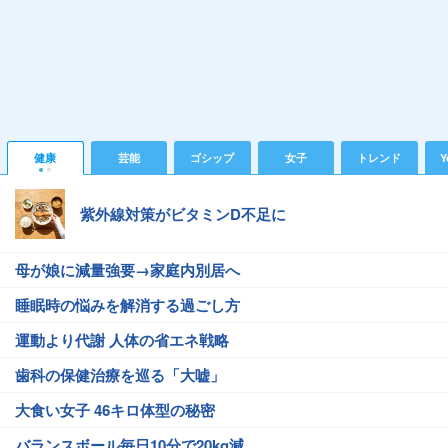
健康
芸能
ゴシップ
女子
トレンド
Y
紫外線対策がビタミンD不足に
母が娘に減量強要→家庭内別居へ
睡眠時の悩みを解消する過ごし方
運動より代謝 人体の省エネ戦略
歯科の保健治療を巡る「大嘘」
大食い女子 46キロ体型の秘密
バランスボール毎日10分で20kg減