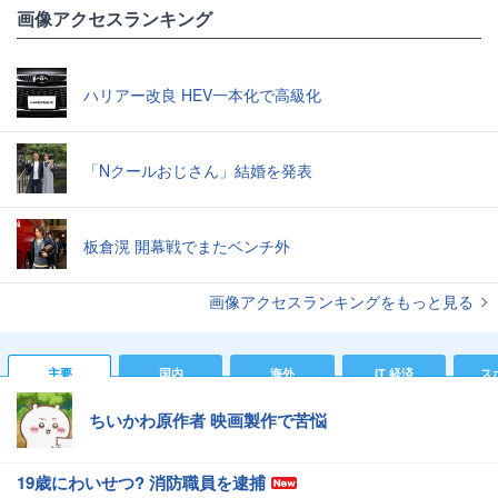
画像アクセスランキング
ハリアー改良 HEV一本化で高級化
「Nクールおじさん」結婚を発表
板倉滉 開幕戦でまたベンチ外
画像アクセスランキングをもっと見る
主要
国内
海外
IT 経済
ス
ちいかわ原作者 映画製作で苦悩
19歳にわいせつ? 消防職員を逮捕