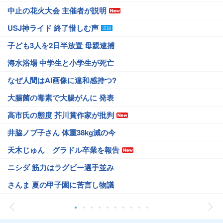
中止の花火大会 主催者が説明
USJ神ライド 終了惜しむ声
子ども3人を2日半放置 母親逮捕
海水浴場 中学生と小学生が死亡
なぜ人間はAI画像に違和感持つ?
大腸菌の毒素で大腸がんに 発表
高市氏の態度 芥川賞作家が批判
井脇ノブ子さん 体重38kg減の今
天木じゅん グラドル卒業を報告
ニシダ 筋力はラグビー選手並み
さんま 夏の甲子園に苦言し物議