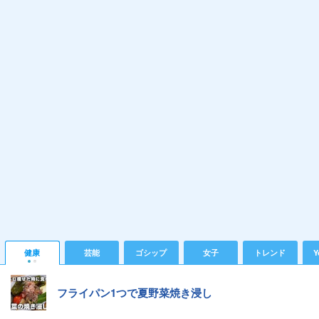
健康
芸能
ゴシップ
女子
トレンド
Y
フライパン1つで夏野菜焼き浸し