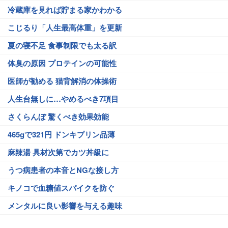
冷蔵庫を見れば貯まる家かわかる
こじるり「人生最高体重」を更新
夏の寝不足 食事制限でも太る訳
体臭の原因 プロテインの可能性
医師が勧める 猫背解消の体操術
人生台無しに…やめるべき7項目
さくらんぼ 驚くべき効果効能
465gで321円 ドンキプリン品薄
麻辣湯 具材次第でカツ丼級に
うつ病患者の本音とNGな接し方
キノコで血糖値スパイクを防ぐ
メンタルに良い影響を与える趣味