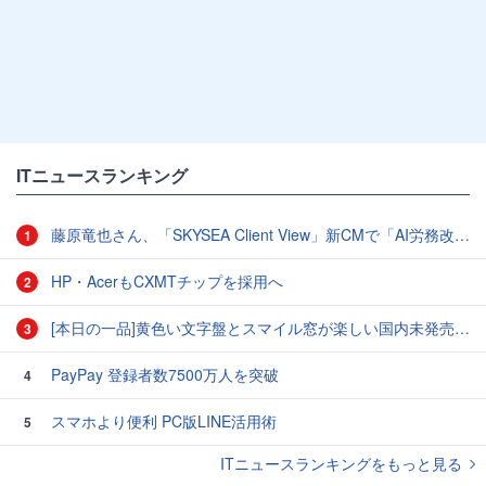
ITニュースランキング
藤原竜也さん、「SKYSEA Client View」新CMで「AI労務改善」をアピール 働き方をAIが分析したら「すぐに休んで」と言われる？
1
HP・AcerもCXMTチップを採用へ
2
[本日の一品]黄色い文字盤とスマイル窓が楽しい国内未発売のCASIO「AMW-880D」
3
PayPay 登録者数7500万人を突破
4
スマホより便利 PC版LINE活用術
5
ITニュースランキングをもっと見る