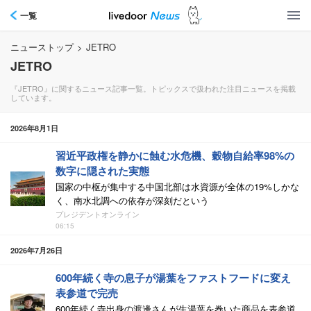
一覧
ニューストップ
>
JETRO
JETRO
『JETRO』に関するニュース記事一覧。トピックスで扱われた注目ニュースを掲載
しています。
2026年8月1日
習近平政権を静かに蝕む水危機、穀物自給率98%の
数字に隠された実態
国家の中枢が集中する中国北部は水資源が全体の19%しかな
く、南水北調への依存が深刻だという
プレジデントオンライン
06:15
2026年7月26日
600年続く寺の息子が湯葉をファストフードに変え
表参道で完売
600年続く寺出身の渡邊さんが生湯葉を巻いた商品を表参道