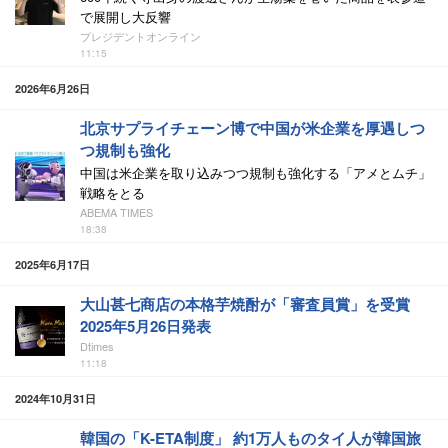
で展開し大反響
プレジデントオンライン
11:15
2026年6月26日
北京サプライチェーン博で中国が米企業を厚遇しつ
つ規制も強化
中国は米企業を取り込みつつ規制も強化する「アメとムチ」
戦略をとる
ABEMA TIMES
18:38
2025年6月17日
大山甚七商店の本格芋焼酎が「審査員賞」を受賞
2025年5月26日発表
Dtimes
11:18
2024年10月31日
韓国の「K-ETA制度」 約1万人ものタイ人が韓国旅