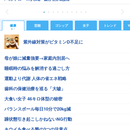
健康
芸能
ゴシップ
女子
トレンド
Y
紫外線対策がビタミンD不足に
母が娘に減量強要→家庭内別居へ
睡眠時の悩みを解消する過ごし方
運動より代謝 人体の省エネ戦略
歯科の保健治療を巡る「大嘘」
大食い女子 46キロ体型の秘密
バランスボール毎日10分で20kg減
躁状態引き起こしかねないNG行動
キウイを食べる際の3つの注意点