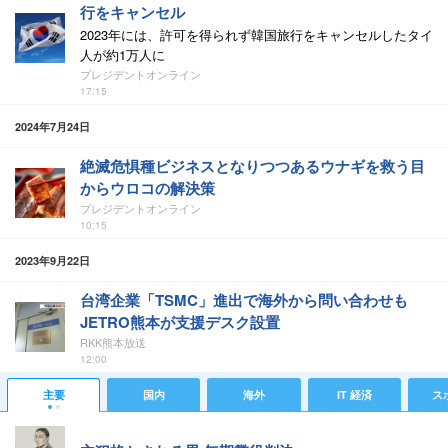
行をキャンセル
2023年には、許可を得られず韓国旅行をキャンセルしたタイ
人が約1万人に
プレジデントオンライン
17:15
2024年7月24日
絶滅危惧種ビジネスとなりつつあるウナギを救う目
からウロコの解決策
プレジデントオンライン
10:15
2023年9月22日
台湾企業「TSMC」進出で海外から問い合わせも
JETRO熊本が支援デスク設置
RKK熊本放送
12:00
主要
国内
海外
IT 経済
ス