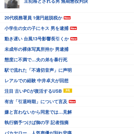
主犯格とされる男 無期懲役判決
20代税務署員 1億円超脱税か
小学生の女の子にキス 男を逮捕
動き遅い 台風13号影響長引くか
未成年の裸体写真所持か 男逮捕
態度に不満で…夫の弟を暴行死
駅で流れた「不適切音声」に声明
レアルでの経験 中井卓大が回想
注目 古いPCが復活するUSB
有吉「引退時期」について言及
嫌と言わないから同意では…見解
執行猶予つけば御の字 記者指摘
バカヤロー…人気声優が別れ悲痛