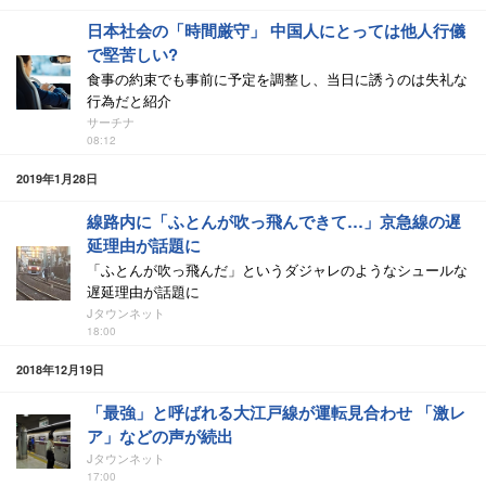
日本社会の「時間厳守」 中国人にとっては他人行儀
で堅苦しい?
食事の約束でも事前に予定を調整し、当日に誘うのは失礼な
行為だと紹介
サーチナ
08:12
2019年1月28日
線路内に「ふとんが吹っ飛んできて…」京急線の遅
延理由が話題に
「ふとんが吹っ飛んだ」というダジャレのようなシュールな
遅延理由が話題に
Jタウンネット
18:00
2018年12月19日
「最強」と呼ばれる大江戸線が運転見合わせ 「激レ
ア」などの声が続出
Jタウンネット
17:00