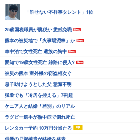
「許せない不祥事タレント」1位
25歳国税職員が脱税か 懲戒免職
熊本の被災地で「火事場泥棒」か
車中泊で女性死亡 遺族の胸中
愛知で19歳女性死亡 線路に侵入?
被災の熊本 室外機の窃盗相次ぐ
息子助けようとした父 意識不明
猛暑でも「冷房を控える」7割超
ケニア人と結婚「差別」のリアル
ラグビー選手が熱中症で倒れ死亡
レンタカー予約 10万円分当たる
俳優の戸塚純貴が結婚を発表