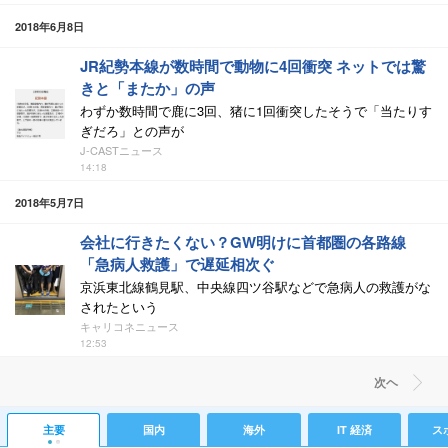
2018年6月8日
JR紀勢本線が数時間で動物に4回衝突 ネットでは驚
きと「またか」の声
わずか数時間で鹿に3回、猪に1回衝突したそうで「当たりす
ぎだろ」との声が
J-CASTニュース
14:18
2018年5月7日
会社に行きたくない？GW明けに首都圏の各路線
「急病人救護」で遅延相次ぐ
京浜東北線鶴見駅、中央線四ツ谷駅などで急病人の救護がな
されたという
キャリコネニュース
12:53
次ヘ
主要
国内
海外
IT 経済
ス