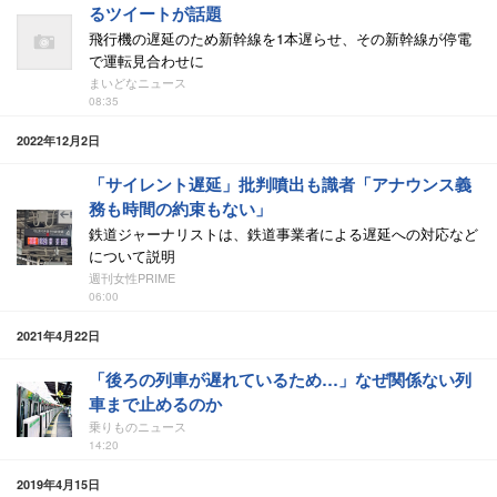
るツイートが話題
飛行機の遅延のため新幹線を1本遅らせ、その新幹線が停電
で運転見合わせに
まいどなニュース
08:35
2022年12月2日
「サイレント遅延」批判噴出も識者「アナウンス義
務も時間の約束もない」
鉄道ジャーナリストは、鉄道事業者による遅延への対応など
について説明
週刊女性PRIME
06:00
2021年4月22日
「後ろの列車が遅れているため…」なぜ関係ない列
車まで止めるのか
乗りものニュース
14:20
2019年4月15日