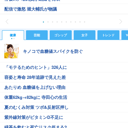
配信で激怒 堀大輔氏が物議
健康
芸能
ゴシップ
女子
トレンド
Y
キノコで血糖値スパイクを防ぐ
「モテるためのヒント」326人に
容姿と寿命 28年追跡で見えた差
あたりめ 血糖値を上げない理由
体重62kg→82kgに 寺田心の生活
夏のむくみ対策 ツボ&反射区押し
紫外線対策がビタミンD不足に
緑茶を飲むと死亡リスク低まる?