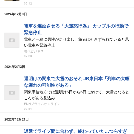
06:12
2024年12月9日
電車を遅延させる「大迷惑行為」 カップルの行動で
緊急停止
電車と一緒に男性が走り出し、筆者は引きずられていると思
い電車を緊急停止
現代ビジネス
07:30
2024年2月3日
週明けの関東で大雪のおそれ JR東日本「列車の大幅
な遅れの可能性がある」
関東甲信地方では週明け5日から6日にかけて、大雪となると
ころがある見込み
FNNプライムオンライン
07:54
2022年12月21日
遅延でライブ間に合わず、終わっていた…つらすぎ