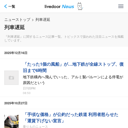
一覧
ニューストップ
>
列車遅延
列車遅延
『列車遅延』に関するニュース記事一覧。トピックスで扱われた注目ニュースを掲載
しています。
2025年12月16日
「たった1個の風船」が…地下鉄が全線ストップ、復
旧まで6時間
地下鉄構内へ飛んでいった、アルミ製バルーンによる停電が
原因だという
日刊SPA!
08:53
2025年10月27日
「手頃な価格」が公約だった鉄道 利用者怒らせた
「運賃下げない宣言」
乗りものニュース