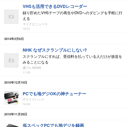
VHSも活用できるDVDレコーダー
録り貯めたVHSテープの再生やDVDへのダビングを手軽に行
える
マイナビニュース
16:31
2014年3月6日
NHK なぜスクランブルにしない?
スクランブルにすれば、受信料を払っている人だけが放送を
みることになる
週プレNEWS
11:00
2010年12月10日
PCでも地デジOKの神チューナー
ITライフハック
16:00
2010年11月29日
低スペックPCでも地デジを録画