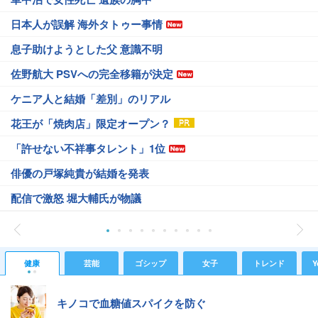
日本人が誤解 海外タトゥー事情
息子助けようとした父 意識不明
佐野航大 PSVへの完全移籍が決定
ケニア人と結婚「差別」のリアル
花王が「焼肉店」限定オープン？
「許せない不祥事タレント」1位
俳優の戸塚純貴が結婚を発表
配信で激怒 堀大輔氏が物議
健康
芸能
ゴシップ
女子
トレンド
Y
キノコで血糖値スパイクを防ぐ