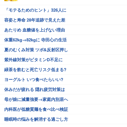
「モテるためのヒント」326人に
容姿と寿命 28年追跡で見えた差
あたりめ 血糖値を上げない理由
体重62kg→82kgに 寺田心の生活
夏のむくみ対策 ツボ&反射区押し
紫外線対策がビタミンD不足に
緑茶を飲むと死亡リスク低まる?
ヨーグルト いつ食べたらいい?
休みだが疲れる 隠れ疲労対策は
母が娘に減量強要→家庭内別居へ
内科医が低糖質麺を食べ比べ検証
睡眠時の悩みを解消する過ごし方