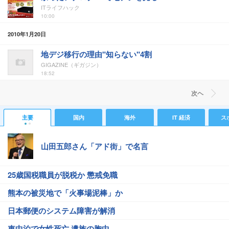
ITライフハック
10:00
2010年1月20日
地デジ移行の理由"知らない"4割
GIGAZINE（ギガジン）
18:52
次ヘ
主要
国内
海外
IT 経済
ス
山田五郎さん「アド街」で名言
25歳国税職員が脱税か 懲戒免職
熊本の被災地で「火事場泥棒」か
日本郵便のシステム障害が解消
車中泊で女性死亡 遺族の胸中