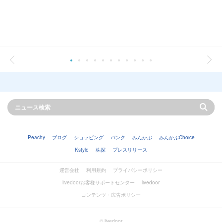
Peachy
ブログ
ショッピング
バンク
みんかぶ
みんかぶChoice
Kstyle
株探
プレスリリース
運営会社
利用規約
プライバシーポリシー
livedoorお客様サポートセンター
livedoor
コンテンツ・広告ポリシー
© livedoor