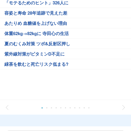
「モテるためのヒント」326人に
容姿と寿命 28年追跡で見えた差
あたりめ 血糖値を上げない理由
体重62kg→82kgに 寺田心の生活
夏のむくみ対策 ツボ&反射区押し
紫外線対策がビタミンD不足に
緑茶を飲むと死亡リスク低まる?