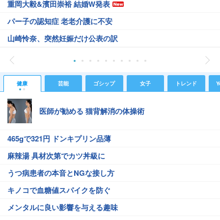
重岡大毅&濱田崇裕 結婚W発表
パー子の認知症 老老介護に不安
山崎怜奈、突然妊娠だけ公表の訳
健康
芸能
ゴシップ
女子
トレンド
Y
医師が勧める 猫背解消の体操術
465gで321円 ドンキプリン品薄
麻辣湯 具材次第でカツ丼級に
うつ病患者の本音とNGな接し方
キノコで血糖値スパイクを防ぐ
メンタルに良い影響を与える趣味