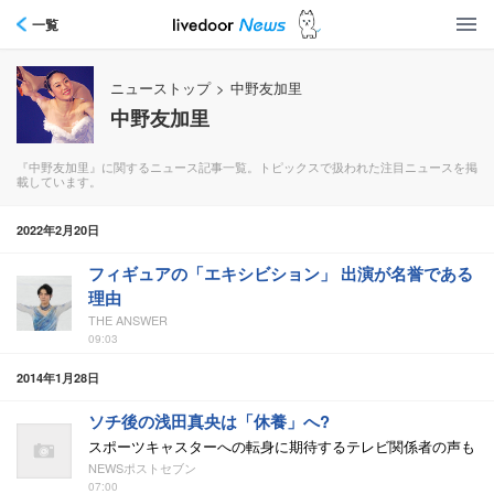
一覧
ニューストップ
>
中野友加里
中野友加里
『中野友加里』に関するニュース記事一覧。トピックスで扱われた注目ニュースを掲
載しています。
2022年2月20日
フィギュアの「エキシビション」 出演が名誉である
理由
THE ANSWER
09:03
2014年1月28日
ソチ後の浅田真央は「休養」へ?
スポーツキャスターへの転身に期待するテレビ関係者の声も
NEWSポストセブン
07:00