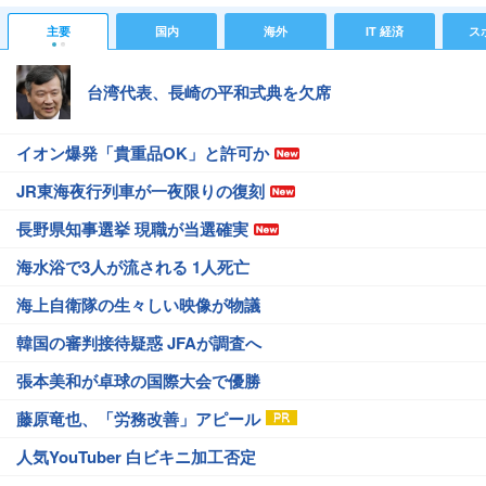
主要
国内
海外
IT 経済
ス
台湾代表、長崎の平和式典を欠席
イオン爆発「貴重品OK」と許可か
JR東海夜行列車が一夜限りの復刻
長野県知事選挙 現職が当選確実
海水浴で3人が流される 1人死亡
海上自衛隊の生々しい映像が物議
韓国の審判接待疑惑 JFAが調査へ
張本美和が卓球の国際大会で優勝
藤原竜也、「労務改善」アピール
人気YouTuber 白ビキニ加工否定