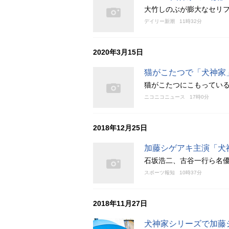
大竹しのぶが膨大なセリ
デイリー新潮
11時32分
2020年3月15日
猫がこたつで「犬神家
猫がこたつにこもってい
ニコニコニュース
17時0分
2018年12月25日
加藤シゲアキ主演「犬
石坂浩二、古谷一行ら名
スポーツ報知
10時37分
2018年11月27日
犬神家シリーズで加藤シ