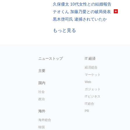
久保優太 10代女性との結婚報告
テオくん 加藤乃愛との破局発表
黒木啓司氏 逮捕されていたか
もっと見る
ニューストップ
IT 経済
経済総合
主要
マーケット
Web
国内
ガジェット
社会
ITビジネス
政治
IT総合
海外
PR
海外総合
韓国