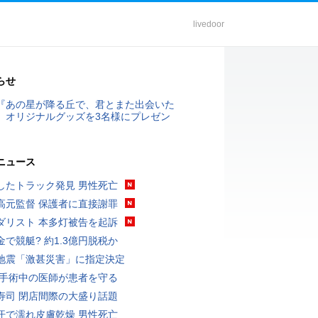
livedoor
らせ
『あの星が降る丘で、君とまた出会いた
』オリジナルグッズを3名様にプレゼン
ニュース
したトラック発見 男性死亡
高元監督 保護者に直接謝罪
ダリスト 本多灯被告を起訴
金で競艇? 約1.3億円脱税か
地震「激甚災害」に指定決定
 手術中の医師が患者を守る
寿司 閉店間際の大盛り話題
汗で濡れ皮膚乾燥 男性死亡