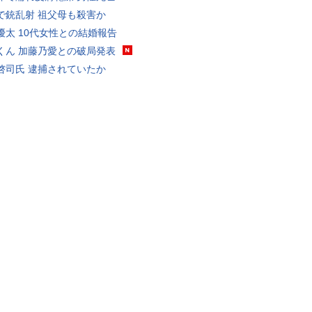
で銃乱射 祖父母も殺害か
優太 10代女性との結婚報告
くん 加藤乃愛との破局発表
啓司氏 逮捕されていたか