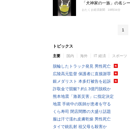
「犬神家の一族」の名シ
おたくま経済新聞
18時34分
1
トピックス
主要
国内
海外
IT 経済
スポーツ
脱輪したトラック発見 男性死亡
広陵高元監督 保護者に直接謝罪
銀メダリスト 本多灯被告を起訴
詐取金で競艇? 約1.3億円脱税か
熊本地震「激甚災害」に指定決定
地震 手術中の医師が患者を守る
くら寿司 閉店間際の大盛り話題
服は汗で濡れ皮膚乾燥 男性死亡
タイで銃乱射 祖父母も殺害か