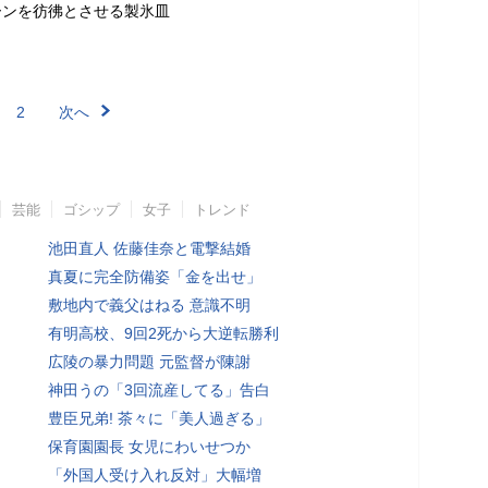
ーンを彷彿とさせる製氷皿
2
次へ
芸能
ゴシップ
女子
トレンド
池田直人 佐藤佳奈と電撃結婚
真夏に完全防備姿「金を出せ」
敷地内で義父はねる 意識不明
有明高校、9回2死から大逆転勝利
広陵の暴力問題 元監督が陳謝
神田うの「3回流産してる」告白
豊臣兄弟! 茶々に「美人過ぎる」
保育園園長 女児にわいせつか
「外国人受け入れ反対」大幅増