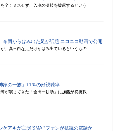
フを全くミスせず、入魂の演技を披露するという
」布団からはみ出た足が話題 ニコニコ動画で公開
るが、真っ白な足だけがはみ出ているというもの
神家の一族」11％の好視聴率
優陣が演じてきた「金田一耕助」に加藤が初挑戦
ゲアキが主演 SMAPファンが抗議の電話か