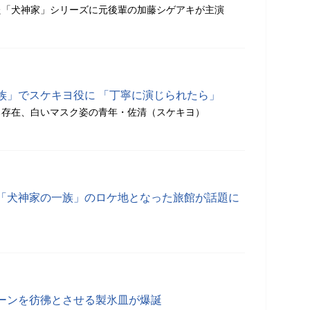
た「犬神家」シリーズに元後輩の加藤シゲアキが主演
族」でスケキヨ役に 「丁寧に演じられたら」
る存在、白いマスク姿の青年・佐清（スケキヨ）
「犬神家の一族」のロケ地となった旅館が話題に
ーンを彷彿とさせる製氷皿が爆誕