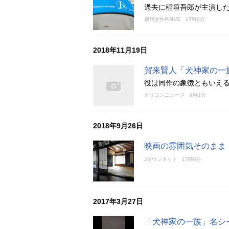
過去に稲垣吾郎が主演し
週刊女性PRIME
17時0分
2018年11月19日
賀来賢人「犬神家の一
役は同作の象徴ともいえ
オリコンニュース
9時1分
2018年9月26日
映画の雰囲気そのまま
Jタウンネット
17時0分
2017年3月27日
「犬神家の一族」名シ