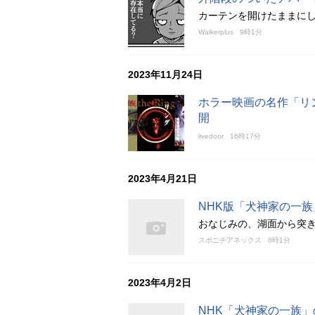
カーテンを開けたままに
Walkerplus
9時1分
2023年11月24日
ホラー映画の名作「リング
開
livedoor
16時17分
2023年4月21日
NHK版「犬神家の一
おなじみの、湖面から突
スポニチアネックス
6時1分
2023年4月2日
NHK「犬神家の一族