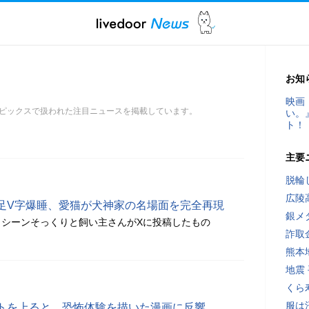
お知
映画
ピックスで扱われた注目ニュースを掲載しています。
い。
ト！
主要
脱輪
広陵
足V字爆睡、愛猫が犬神家の名場面を完全再現
銀メ
名シーンそっくりと飼い主さんがXに投稿したもの
詐取
熊本
地震
くら
服は
を上ると... 恐怖体験を描いた漫画に反響