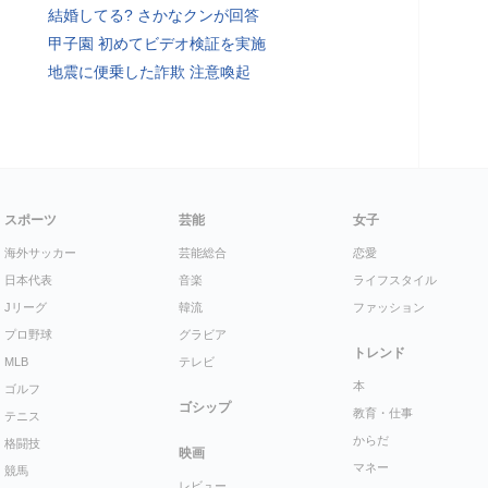
結婚してる? さかなクンが回答
甲子園 初めてビデオ検証を実施
地震に便乗した詐欺 注意喚起
スポーツ
芸能
女子
海外サッカー
芸能総合
恋愛
日本代表
音楽
ライフスタイル
Jリーグ
韓流
ファッション
プロ野球
グラビア
トレンド
MLB
テレビ
本
ゴルフ
ゴシップ
教育・仕事
テニス
からだ
格闘技
映画
マネー
競馬
レビュー