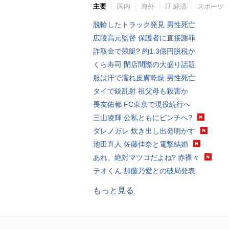
主要
国内
海外
IT 経済
スポーツ
脱輪したトラック発見 男性死亡
広陵高元監督 保護者に直接謝罪
詐取金で競艇? 約1.3億円脱税か
くら寿司 閉店間際の大盛り話題
服は汗で濡れ皮膚乾燥 男性死亡
タイで銃乱射 祖父母も殺害か
長友佑都 FC東京で現役続行へ
三山凌輝 公私ともにピンチへ?
ダレノガレ 炊き出し出発明かす
池田直人 佐藤佳奈と電撃結婚
あれ、絶対マツコだよね? 赤裸々
テオくん 加藤乃愛との破局発表
もっと見る