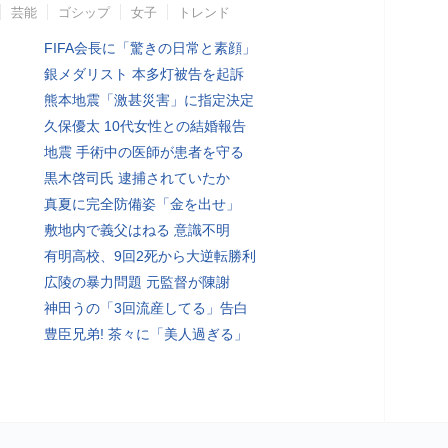
芸能
ゴシップ
女子
トレンド
FIFA会長に「驚きの日常と素顔」
銀メダリスト 本多灯被告を起訴
熊本地震「激甚災害」に指定決定
久保優太 10代女性との結婚報告
地震 手術中の医師が患者を守る
黒木啓司氏 逮捕されていたか
真夏に完全防備姿「金を出せ」
敷地内で義父はねる 意識不明
有明高校、9回2死から大逆転勝利
広陵の暴力問題 元監督が陳謝
神田うの「3回流産してる」告白
豊臣兄弟! 茶々に「美人過ぎる」