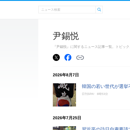
尹錫悦
『尹錫悦』に関するニュース記事一覧。トピック
2026年8月7日
韓国の若い世代が選挙
日刊SPA!
8時53分
2026年7月25日
習近平の訪日自粛要請