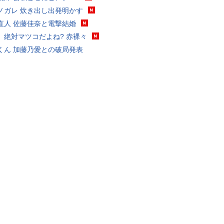
ノガレ 炊き出し出発明かす
直人 佐藤佳奈と電撃結婚
、絶対マツコだよね? 赤裸々
くん 加藤乃愛との破局発表