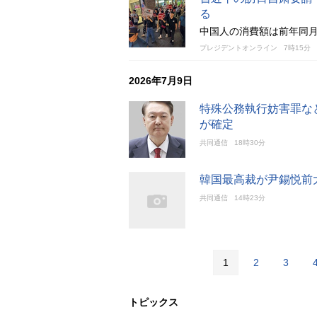
る
中国人の消費額は前年同月
プレジデントオンライン
7時15分
2026年7月9日
特殊公務執行妨害罪な
が確定
共同通信
18時30分
韓国最高裁が尹錫悦前
共同通信
14時23分
1
2
3
トピックス