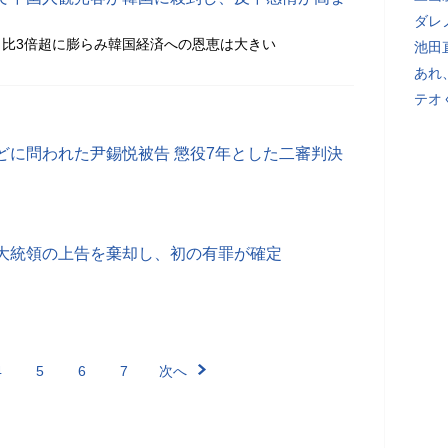
ダレ
比3倍超に膨らみ韓国経済への恩恵は大きい
池田
あれ
テオ
どに問われた尹錫悦被告 懲役7年とした二審判決
大統領の上告を棄却し、初の有罪が確定
4
5
6
7
次へ