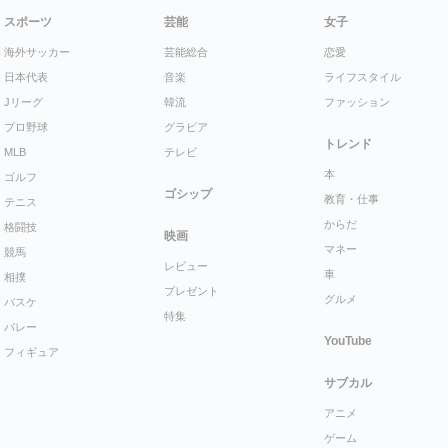
スポーツ
芸能
女子
海外サッカー
芸能総合
恋愛
日本代表
音楽
ライフスタイル
Jリーグ
韓流
ファッション
プロ野球
グラビア
トレンド
MLB
テレビ
本
ゴルフ
ゴシップ
教育・仕事
テニス
からだ
格闘技
映画
マネー
競馬
レビュー
車
相撲
プレゼント
グルメ
バスケ
特集
バレー
YouTube
フィギュア
サブカル
アニメ
ゲーム