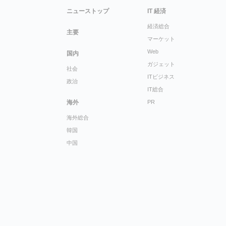
ニューストップ
IT 経済
経済総合
主要
マーケット
Web
国内
ガジェット
社会
ITビジネス
政治
IT総合
海外
PR
海外総合
韓国
中国