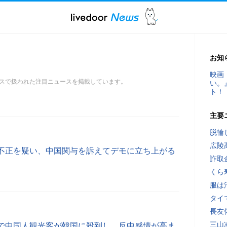
お知
映画
スで扱われた注目ニュースを掲載しています。
い。
ト！
主要
脱輪
広陵
不正を疑い、中国関与を訴えてデモに立ち上がる
詐取
くら
服は
タイ
長友
三山
で中国人観光客が韓国に殺到し、反中感情が高ま