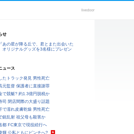
livedoor
らせ
『あの星が降る丘で、君とまた出会いた
』オリジナルグッズを3名様にプレゼン
ニュース
したトラック発見 男性死亡
高元監督 保護者に直接謝罪
金で競艇? 約1.3億円脱税か
寿司 閉店間際の大盛り話題
汗で濡れ皮膚乾燥 男性死亡
で銃乱射 祖父母も殺害か
佑都 FC東京で現役続行へ
凌輝 公私ともにピンチへ?