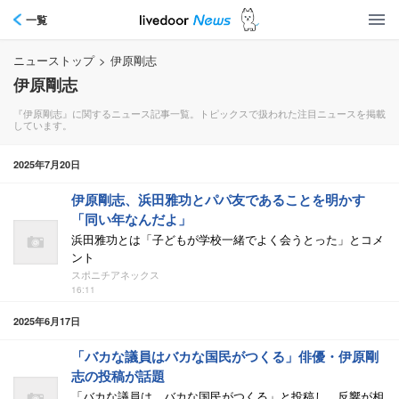
一覧
ニューストップ
>
伊原剛志
伊原剛志
『伊原剛志』に関するニュース記事一覧。トピックスで扱われた注目ニュースを掲載
しています。
2025年7月20日
伊原剛志、浜田雅功とパパ友であることを明かす
「同い年なんだよ」
浜田雅功とは「子どもが学校一緒でよく会うとった」とコメ
ント
スポニチアネックス
16:11
2025年6月17日
「バカな議員はバカな国民がつくる」俳優・伊原剛
志の投稿が話題
「バカな議員は バカな国民がつくる」と投稿し、反響が相