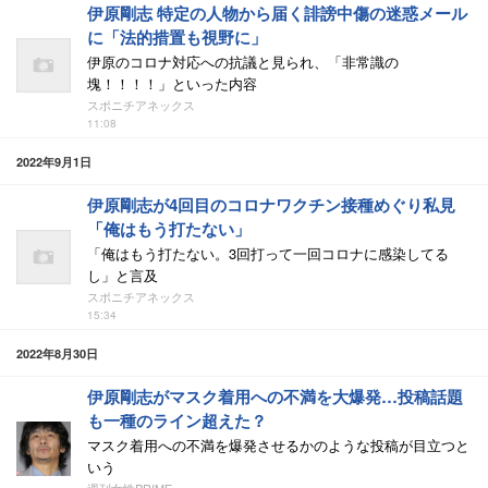
伊原剛志 特定の人物から届く誹謗中傷の迷惑メール
に「法的措置も視野に」
伊原のコロナ対応への抗議と見られ、「非常識の
塊！！！！」といった内容
スポニチアネックス
11:08
2022年9月1日
伊原剛志が4回目のコロナワクチン接種めぐり私見
「俺はもう打たない」
「俺はもう打たない。3回打って一回コロナに感染してる
し」と言及
スポニチアネックス
15:34
2022年8月30日
伊原剛志がマスク着用への不満を大爆発…投稿話題
も一種のライン超えた？
マスク着用への不満を爆発させるかのような投稿が目立つと
いう