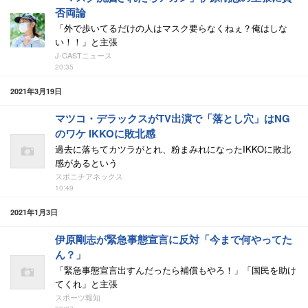
否両論
「外で歩いてるだけの人はマスク要らなくねぇ？俺はしな
い！！」と主張
J-CASTニュース
20:35
2021年3月19日
マツコ・デラックスがTV出演で「落とし穴」はNG
のワケ IKKOに敗北感
過去に落ちてカツラがとれ、粉まみれになったIKKOに敗北
感があるという
スポニチアネックス
10:49
2021年1月3日
伊原剛志が緊急事態宣言に反対「今まで何やってた
ん？」
「緊急事態宣言出すんだったら補償もやろ！」「国民を助け
てくれ」と主張
スポーツ報知