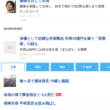
腰痛をおして出演
腰痛を我慢して出演し、自宅で倒れて5日間も寝たきり状態
だったという
トピックニュース
10:59
2015年4月29日
俳優として好調な伊原剛志 年商10億円を稼ぐ「実業
家」の顔も
伊原は92年にお好み焼き屋「ぼちぼち」を開業
日刊ゲンダイDIGITAL
10:26
主要
国内
海外
IT 経済
ス
槍ヶ岳で遺体発見 19歳と確認
各地の海で事故相次ぐ 4人死亡
長崎市長 平和宣言を読み飛ばし