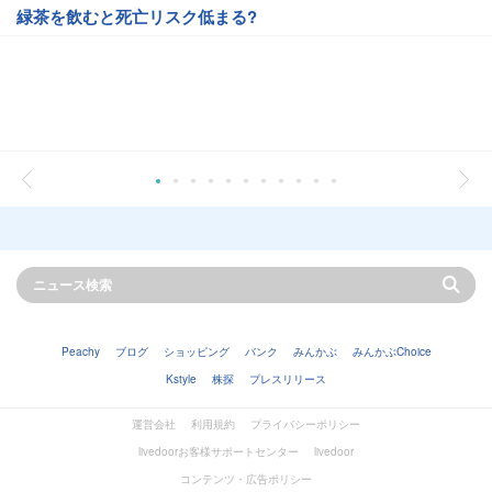
緑茶を飲むと死亡リスク低まる?
Peachy
ブログ
ショッピング
バンク
みんかぶ
みんかぶChoice
Kstyle
株探
プレスリリース
運営会社
利用規約
プライバシーポリシー
livedoorお客様サポートセンター
livedoor
コンテンツ・広告ポリシー