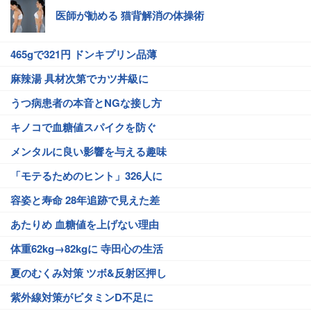
医師が勧める 猫背解消の体操術
465gで321円 ドンキプリン品薄
麻辣湯 具材次第でカツ丼級に
うつ病患者の本音とNGな接し方
キノコで血糖値スパイクを防ぐ
メンタルに良い影響を与える趣味
「モテるためのヒント」326人に
容姿と寿命 28年追跡で見えた差
あたりめ 血糖値を上げない理由
体重62kg→82kgに 寺田心の生活
夏のむくみ対策 ツボ&反射区押し
紫外線対策がビタミンD不足に