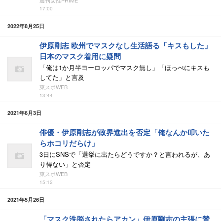
週刊女性PRIME
17:00
2022年8月25日
伊原剛志 欧州でマスクなし生活語る「キスもした」
日本のマスク着用に疑問
「俺は1か月半ヨーロッパでマスク無し」「ほっぺにキスも
してた」と言及
東スポWEB
13:44
2021年6月3日
俳優・伊原剛志が政界進出を否定「俺なんか叩いた
らホコリだらけ」
3日にSNSで「選挙に出たらどうですか？と言われるが、あ
り得ない」と否定
東スポWEB
15:12
2021年5月26日
「マスク洗脳されたらアカン」伊原剛志の主張に賛