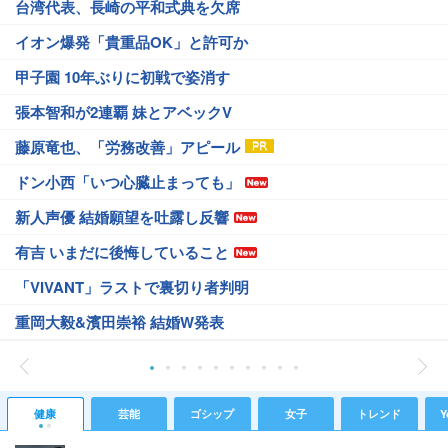
台湾代表、長崎の平和式典を欠席
イオン爆発「貴重品OK」と許可か
甲子園 10年ぶりに初戦で姿消す
張本智和が2連覇 妹とアベックV
藤原竜也、「労務改善」アピール
ドン小西「いつ心臓止まっても」
新人声優 結婚願望を吐露し反響
有吉 いまだに後悔していること
「VIVANT」ラストで裏切り者判明
重岡大毅&濱田崇裕 結婚W発表
健康
芸能
ゴシップ
女子
トレンド
Y